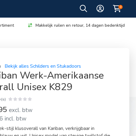
0
rtiment
Makkelijk ruilen en retour, 14 dagen bedenktijd
n
Bekijk alles Schilders en Stukadoors
iban Werk-Amerikaanse
rall Unisex K829
(s)
,95
excl. btw
 incl. btw
k-stijl klusoverall van Kariban, verkrijgbaar in
blauw en wit. Unisex model van stevige twillstof die