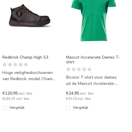
Redbrick Champ High S3
Mascot Accelerate Dames T-
shirt
Hoge veiligheidsschoenen
Bicolor T-shirt voor dames
van Redbrick, model Champ
uit de Mascot Accelerate-
High. Fijne schoenen in een
collectie. Van comfortabel,
stoer jasje.
€120,95
€24,95
excl. btw
excl. btw
gekamd polyester/kat
€146,35 incl. btw
€30,19 incl. btw
Vergelijk
Vergelijk