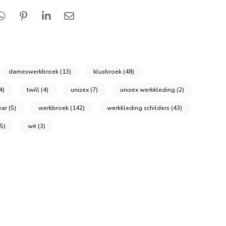
dameswerkbroek
(13)
klusbroek
(48)
4)
twill
(4)
unisex
(7)
unisex werkkleding
(2)
ear
(5)
werkbroek
(142)
werkkleding schilders
(43)
35)
wit
(3)