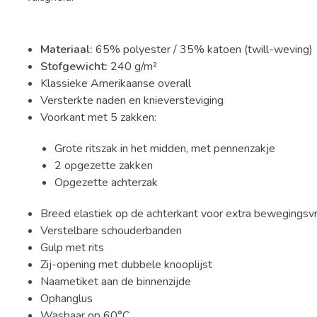
Materiaal:
65% polyester / 35% katoen (twill-weving)
Stofgewicht:
240 g/m²
Klassieke Amerikaanse overall
Versterkte naden en knieversteviging
Voorkant met 5 zakken:
Grote ritszak in het midden, met pennenzakje
2 opgezette zakken
Opgezette achterzak
Breed elastiek op de achterkant voor extra bewegingsvr
Verstelbare schouderbanden
Gulp met rits
Zij-opening met dubbele knooplijst
Naametiket aan de binnenzijde
Ophanglus
Wasbaar op 60°C