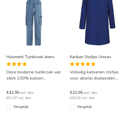
Huismerk Tuinbroek Jeans
Kariban Stofjas Unisex
Deze moderne tuinbroek van
Volledig katoenen stofjas
sterk 100% katoen
voor allerlei doeleinden,
spijkerstof biedt optimaal
unisex model in 2 kleuren.
comfort en functionaliteit v
Twillstof die op 60°
€42,95
€21,95
excl. btw
excl. btw
€51,97 incl. btw
€26,56 incl. btw
Vergelijk
Vergelijk