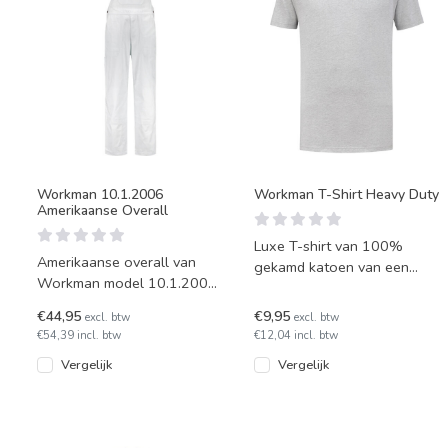
Workman 10.1.2006
Workman T-Shirt Heavy Duty
Amerikaanse Overall
Luxe T-shirt van 100%
Amerikaanse overall van
gekamd katoen van een
Workman model 10.1.2006.
hoogwaardige, duurzame
Deze Amerikaanse overall is
kwaliteit. Verkrijgbaar in een
€44,95
€9,95
excl. btw
excl. btw
in diverse maten leverb
ui
€54,39 incl. btw
€12,04 incl. btw
Vergelijk
Vergelijk