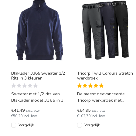
Blaklader 3365 Sweater 1/2
Tricorp Twill Cordura Stretch
Rits in 3 kleuren
werkbroek
Sweater met 1/2 rits van
De meest geavanceerde
Blaklader model 3365 in 3
Tricorp werkbroek met
kleuren.
stretch onderdelen is
€41,49
€84,95
excl. btw
excl. btw
leverbaar in 5 verschillende
€50,20 incl. btw
€102,79 incl. btw
kleur
Vergelijk
Vergelijk