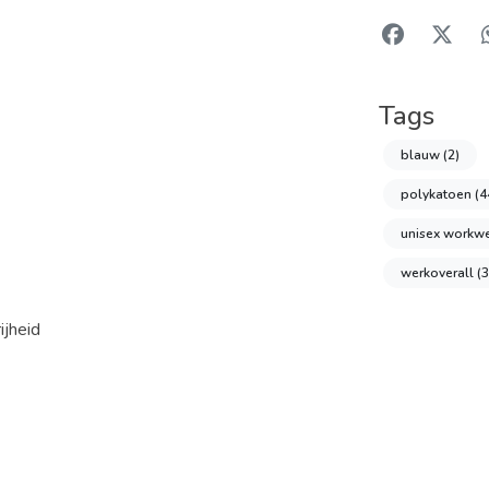
Tags
blauw
(2)
polykatoen
(4
unisex workw
werkoverall
(
ijheid