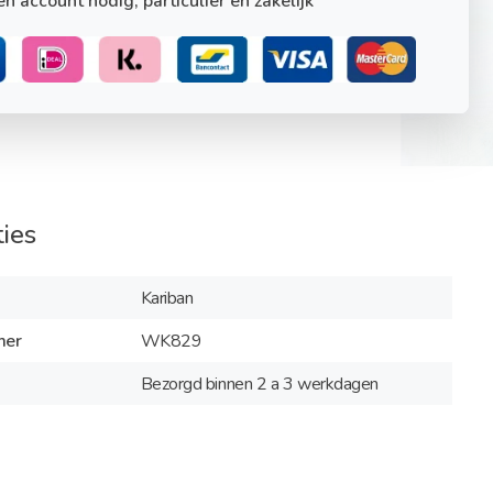
n account nodig, particulier en zakelijk
ties
Kariban
mer
WK829
Bezorgd binnen 2 a 3 werkdagen