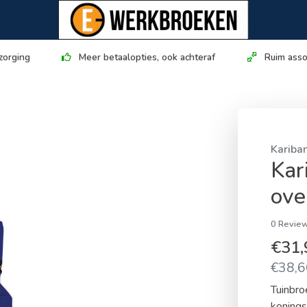
zorging
Meer betaalopties, ook achteraf
Ruim asso
Kariba
Kar
ove
0 Review
€31
€38,66
Tuinbroe
konings