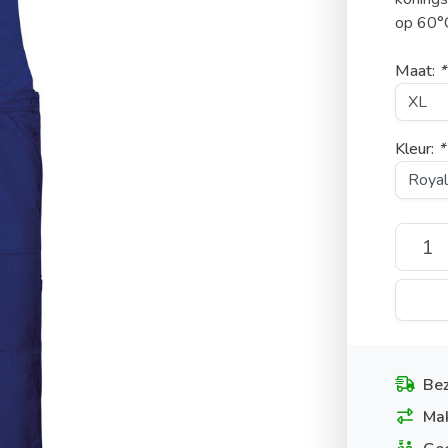
op 60°
Maat:
*
Kleur:
*
Bez
Mak