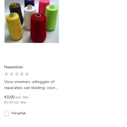
Naaiatelier
Voor innemen, uitleggen of
reparaties van kleding; voor
alle vermakingen kunt u
€0,00
excl. btw
terecht in ons naaia
€0,00 incl. btw
Vergelijk