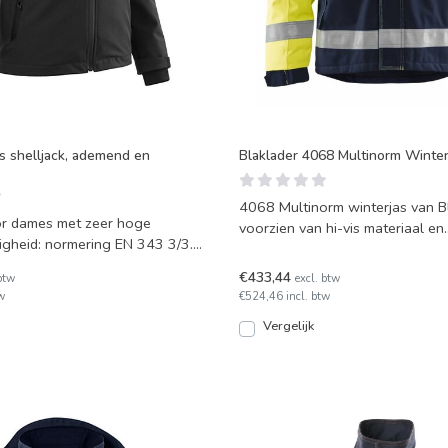
 shelljack, ademend en
Blaklader 4068 Multinorm Winter
4068 Multinorm winterjas van B
or dames met zeer hoge
voorzien van hi-vis materiaal en
gheid: normering EN 343 3/3.
reflecterende banden.
ascot Accele
€433,44
btw
excl. btw
w
€524,46 incl. btw
Vergelijk