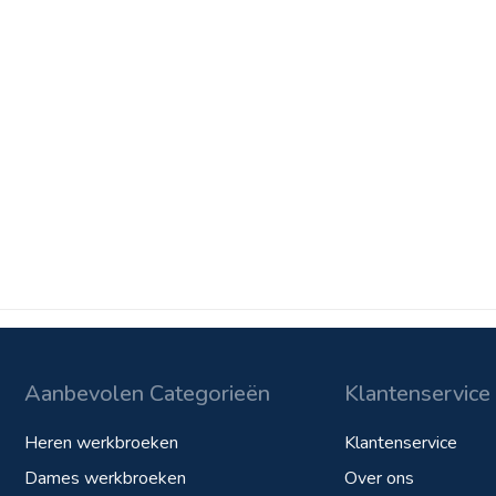
Aanbevolen Categorieën
Klantenservice
Heren werkbroeken
Klantenservice
Dames werkbroeken
Over ons