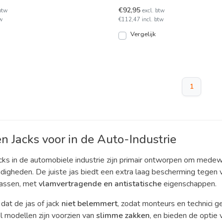
vlamvertragende stof met vuila
€92,95
btw
excl. btw
w
€112,47 incl. btw
Vergelijk
1
en Jacks voor in de Auto-Industrie
acks in de automobiele industrie zijn primair ontworpen om mede
gheden. De juiste jas biedt een extra laag bescherming tegen vui
assen, met
vlamvertragende en antistatische
eigenschappen.
 dat de jas of jack
niet belemmert
, zodat monteurs en technici 
l modellen zijn voorzien van
slimme zakken
, en bieden de optie