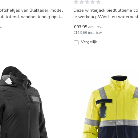
ftshelljas van Blaklader, model
Deze winterjack biedt ultieme co
fstotend, windbestendig ripstof
je werkdag. Wind- en waterbes
winterjack met een
€93,95
tw
excl. btw
€113,68 incl. btw
Vergelijk