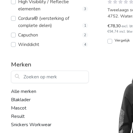
High Visibility / Reflectie
elementen
3
Tweelaags so
4752. Watera
Cordura® (versterking of
jack.
complete delen)
€78,30
1
excl. b
€94,74 incl. btw
Capuchon
2
Vergelijk
Winddicht
4
Merken
Zoeken op merk
Alle merken
Blaklader
Mascot
Result
Snickers Workwear