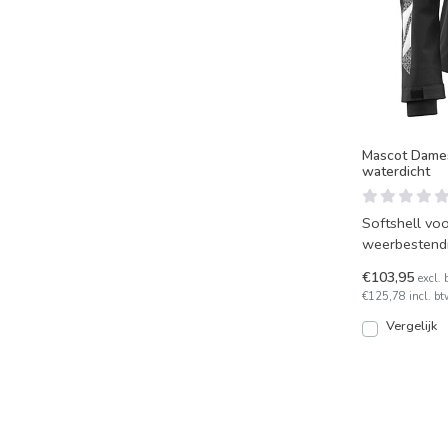
Mascot Dames
waterdicht
Softshell vo
weerbestendi
Jas uit de M
€103,95
excl. 
€125,78 incl. bt
Vergelijk