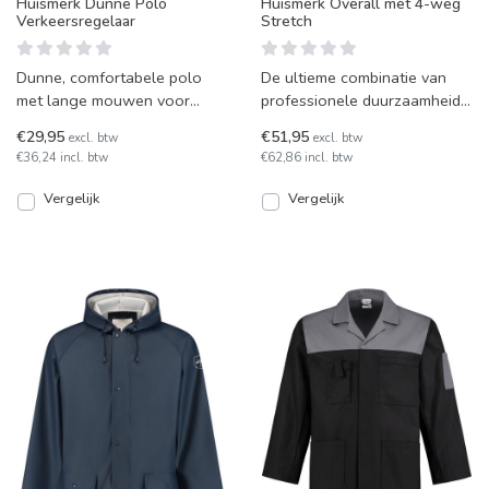
Huismerk Dunne Polo
Huismerk Overall met 4-weg
Verkeersregelaar
Stretch
Dunne, comfortabele polo
De ultieme combinatie van
met lange mouwen voor
professionele duurzaamheid
verkeersregelaars. Voldoet
en modern stretch-comfort,
€29,95
€51,95
excl. btw
excl. btw
aan de EN ISO 20471 Klasse
speciaal ontwikkeld
€36,24 incl. btw
€62,86 incl. btw
Vergelijk
Vergelijk