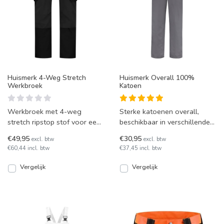
Huismerk 4-Weg Stretch
Huismerk Overall 100%
Werkbroek
Katoen
Werkbroek met 4-weg
Sterke katoenen overall,
stretch ripstop stof voor een
beschikbaar in verschillende
scherpe prijs. De broek heeft
kleuren, met zakken rondom.
€49,95
€30,95
excl. btw
excl. btw
kniezakken en vele h
Ideaal voor o.a. p
€60,44 incl. btw
€37,45 incl. btw
Vergelijk
Vergelijk