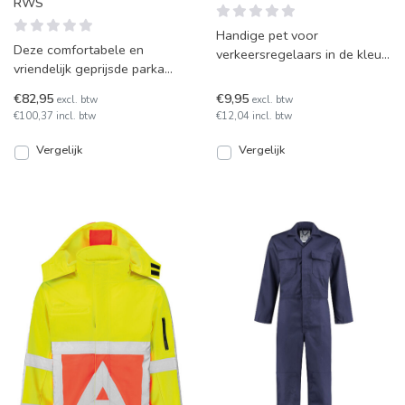
RWS
Handige pet voor
Deze comfortabele en
verkeersregelaars in de kleur
vriendelijk geprijsde parka
fluor geel/fluor oranje.
voldoet aan alle richtlijnen
€82,95
€9,95
excl. btw
excl. btw
van Rijkswaterstaat en
€100,37 incl. btw
€12,04 incl. btw
Vergelijk
Vergelijk