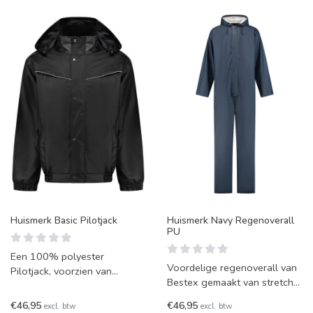
Huismerk Basic Pilotjack
Huismerk Navy Regenoverall
PU
Een 100% polyester
Voordelige regenoverall van
Pilotjack, voorzien van
Bestex gemaakt van stretch
meerdere opbergzakken,
PU met capuchon.
reflecterende piping op de
€46,95
€46,95
excl. btw
excl. btw