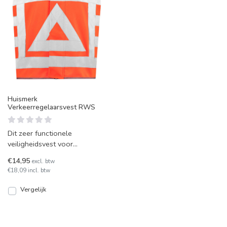
Huismerk
Verkeerregelaarsvest RWS
Dit zeer functionele
veiligheidsvest voor
verkeersregelaars voldoet
€14,95
excl. btw
aan de eisen van
€18,09 incl. btw
Rijkswaterstaa
Vergelijk