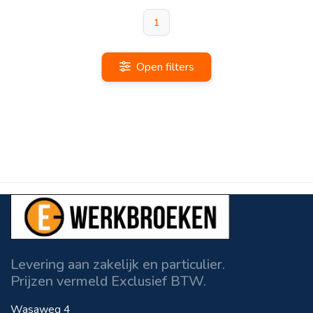
1
Open filters
Levering aan zakelijk en particulier.
Prijzen vermeld Exclusief BTW.
Wasaweg 4