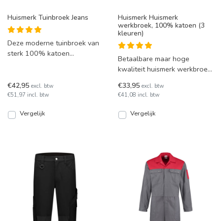
Huismerk Tuinbroek Jeans
Huismerk Huismerk
werkbroek, 100% katoen (3
kleuren)
Deze moderne tuinbroek van
sterk 100% katoen
Betaalbare maar hoge
spijkerstof biedt optimaal
kwaliteit huismerk werkbroek
comfort en functionaliteit v
van 100% katoen. Deze
€42,95
€33,95
excl. btw
excl. btw
broek is in 3 kleuren en in
€51,97 incl. btw
€41,08 incl. btw
Vergelijk
Vergelijk