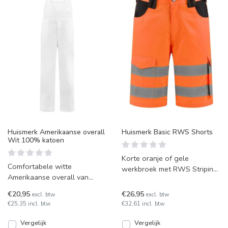
Huismerk Amerikaanse overall
Huismerk Basic RWS Shorts
Wit 100% katoen
Korte oranje of gele
Comfortabele witte
werkbroek met RWS Striping
Amerikaanse overall van
van ons huismerk, leverbaar
zware kwaliteit katoen. Ideaal
in een fluorescerende kl
€20,95
€26,95
excl. btw
excl. btw
voor schilders en stukadoo
€25,35 incl. btw
€32,61 incl. btw
Vergelijk
Vergelijk