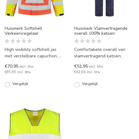
Huismerk Softshell
Huismerk Vlamvertragende
Verkeersregelaar
overall 100% katoen
High visibility softshell jas
Comfortabele overall van
met verstelbare capuchon.
vlamvertragend katoen.
Deze jas voldoet aan de EN
€70,95
€51,95
excl. btw
excl. btw
ISO 20471 veiligh
€85,85 incl. btw
€62,86 incl. btw
Vergelijk
Vergelijk