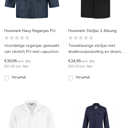
Huismerk Navy Regenjas PU
Huismerk Stofjas 2-Kleurig
Voordelige regenjas gemaakt
Tweekleurige stofjas met
van stretch PU met capuchon.
drukknoopssluiting en diverse
opbergplekken. Gemaakt van
€30,95
€24,95
excl. btw
excl. btw
100% katoen en ver
€37,45 incl. btw
€30,19 incl. btw
Vergelijk
Vergelijk