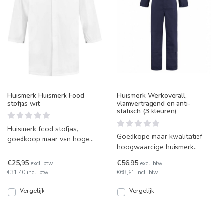
Huismerk Huismerk Food
Huismerk Werkoverall,
stofjas wit
vlamvertragend en anti-
statisch (3 kleuren)
Huismerk food stofjas,
Goedkope maar kwalitatief
goedkoop maar van hoge
hoogwaardige huismerk
kwaliteit. De food stofjas is
werkoverall, vlamvertragend
leverbaar in het wit en
€25,95
€56,95
excl. btw
excl. btw
en anti-statisch. Deze o
€31,40 incl. btw
€68,91 incl. btw
Vergelijk
Vergelijk