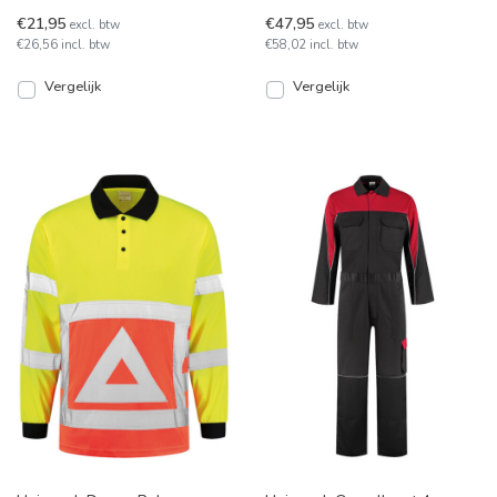
houdt je droog tijdens natte
onverwoestbare kracht van
€21,95
€47,95
excl. btw
excl. btw
werkdagen. Met een
ripstop met de ongekende
€26,56 incl. btw
€58,02 incl. btw
bewegingsvrij
Vergelijk
Vergelijk