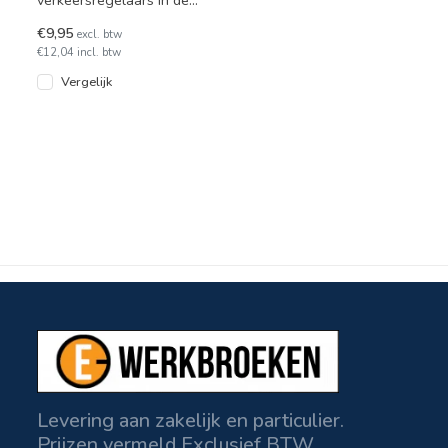
kleur fluor geel/fluor oranje.
€9,95
excl. btw
€12,04 incl. btw
Vergelijk
Levering aan zakelijk en particulier.
Prijzen vermeld Exclusief BTW.