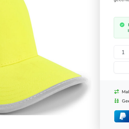
Mak
Gee