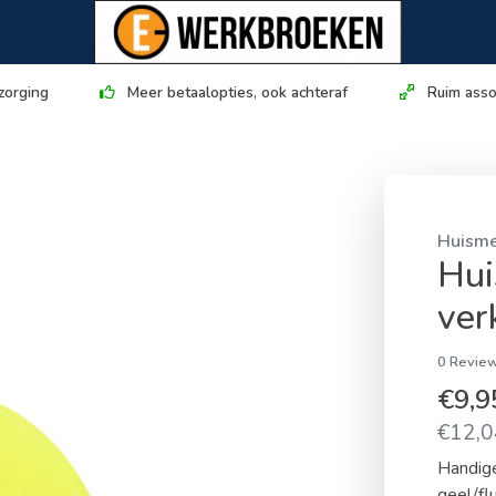
zorging
Meer betaalopties, ook achteraf
Ruim asso
Huisme
Hui
ver
0 Review
€9,
€12,04
Handige
geel/fl