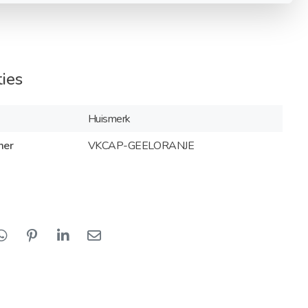
ties
Huismerk
mer
VKCAP-GEELORANJE