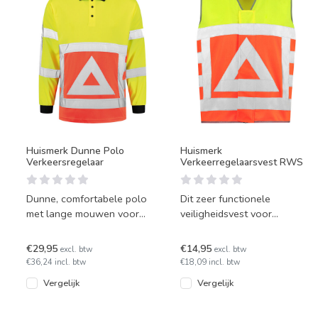
Huismerk Dunne Polo
Huismerk
Verkeersregelaar
Verkeerregelaarsvest RWS
Dunne, comfortabele polo
Dit zeer functionele
met lange mouwen voor
veiligheidsvest voor
verkeersregelaars. Voldoet
verkeersregelaars voldoet
aan de EN ISO 20471
aan de eisen van
€29,95
€14,95
excl. btw
excl. btw
Klasse
Rijkswaterstaa
€36,24 incl. btw
€18,09 incl. btw
Vergelijk
Vergelijk