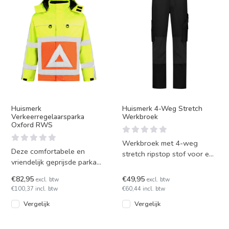
Huismerk
Huismerk 4-Weg Stretch
Verkeerregelaarsparka
Werkbroek
Oxford RWS
Werkbroek met 4-weg
Deze comfortabele en
stretch ripstop stof voor een
vriendelijk geprijsde parka
scherpe prijs. De broek heeft
voldoet aan alle richtlijnen
kniezakken en vele h
€82,95
€49,95
excl. btw
excl. btw
van Rijkswaterstaat en
€100,37 incl. btw
€60,44 incl. btw
Vergelijk
Vergelijk