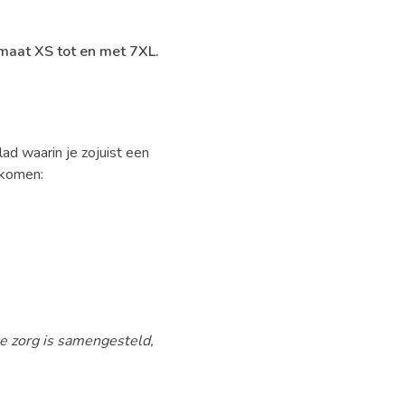
 maat XS tot en met 7XL.
ad waarin je zojuist een
rkomen:
te zorg is samengesteld,