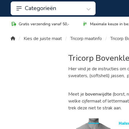
Categorieën
Gratis verzending vanaf 50,-
Maximale keuze in be
Kies de juiste maat
Tricorp maatinfo
Tricorp B
Tricorp Bovenkl
Hier vind je de instructies om
sweaters, (softshell) jassen, pa
Meet je
bovenwijdte
(borst, 
welke cijfermaat of lettermaat
trek deze niet te strak aan.