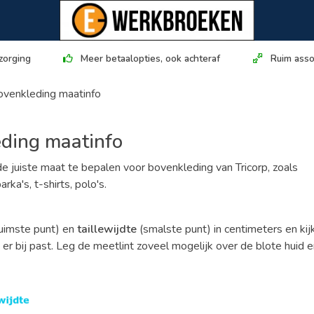
zorging
Meer betaalopties, ook achteraf
Ruim asso
ovenkleding maatinfo
eding maatinfo
 de juiste maat te bepalen voor bovenkleding van Tricorp, zoals
rka's, t-shirts, polo's.
ruimste punt) en
taillewijdte
(smalste punt) in centimeters en kij
 er bij past. Leg de meetlint zoveel mogelijk over de blote huid 