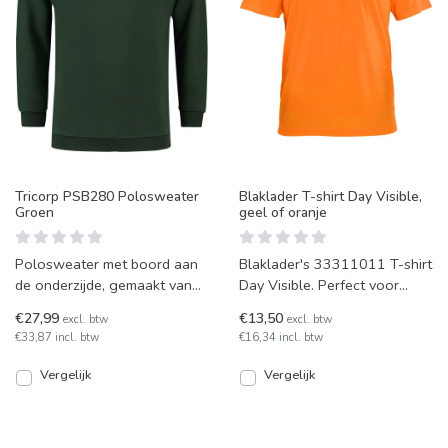
Tricorp PSB280 Polosweater
Blaklader T-shirt Day Visible,
Groen
geel of oranje
Polosweater met boord aan
Blaklader's 33311011 T-shirt
de onderzijde, gemaakt van
Day Visible. Perfect voor
warm American fleece van
onder de High Vis kleding, of
€27,99
€13,50
excl. btw
excl. btw
hoge kwaliteit. Tricor
voor bij het wa
€33,87 incl. btw
€16,34 incl. btw
Vergelijk
Vergelijk