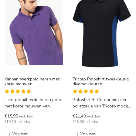
Kariban Werkpolo heren met
Tricorp Poloshirt tweekleurig,
korte mouwen
diverse kleuren
Licht getailleerde heren polo
Poloshirt Bi-Colour met een
met korte mouwen van
borstzakje van Tricorp model
Kariban K241. Snel leverbaar
TP2000. Deze polo is tot en
€15,95
€21,49
excl. btw
excl. btw
in 21 kleuren en mat
met maat 5XL le
€19,30 incl. btw
€26,00 incl. btw
Vergelijk
Vergelijk