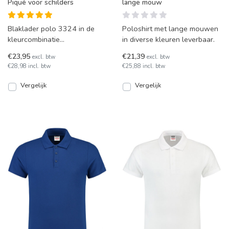
Piqué voor schilders
lange mouw
Blaklader polo 3324 in de
Poloshirt met lange mouwen
kleurcombinatie
in diverse kleuren leverbaar.
wit/donkergrijs, in het
€23,95
€21,39
excl. btw
excl. btw
bijzonder geschikt voor
€28,98 incl. btw
€25,88 incl. btw
schilders
Vergelijk
Vergelijk