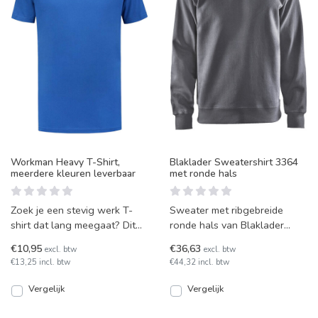
Workman Heavy T-Shirt,
Blaklader Sweatershirt 3364
meerdere kleuren leverbaar
met ronde hals
Zoek je een stevig werk T-
Sweater met ribgebreide
shirt dat lang meegaat? Dit
ronde hals van Blaklader
Workman T-shirt is van zware
3364.
€10,95
€36,63
excl. btw
excl. btw
kwaliteit katoen
€13,25 incl. btw
€44,32 incl. btw
Vergelijk
Vergelijk