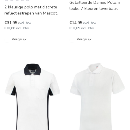
Getailleerde Dames Polo, in
2 kleurige polo met discrete
leuke 7 kleuren leverbaar.
reflectiestrepen van Mascot
model Bottrop. In diverse
€31,95
€14,95
excl. btw
excl. btw
kleuren leverbaar
€38,66 incl. btw
€18,09 incl. btw
Vergelijk
Vergelijk