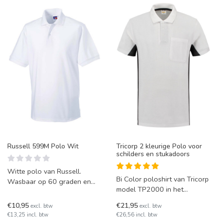
Russell 599M Polo Wit
Tricorp 2 kleurige Polo voor
schilders en stukadoors
Witte polo van Russell.
Bi Color poloshirt van Tricorp
Wasbaar op 60 graden en
model TP2000 in het
geschikt voor in de droger.
wit/grijs. Deze polo heeft een
€10,95
€21,95
excl. btw
excl. btw
borstzak.
€13,25 incl. btw
€26,56 incl. btw