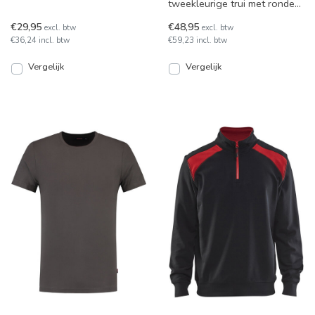
tweekleurige trui met ronde
voor professionals die hoge
hals, leverbaar in 7
eisen stellen a
€29,95
€48,95
excl. btw
excl. btw
kleurcombinaties en van maa
€36,24 incl. btw
€59,23 incl. btw
Vergelijk
Vergelijk