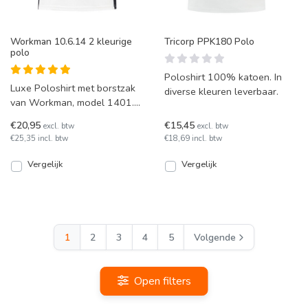
Workman 10.6.14 2 kleurige
Tricorp PPK180 Polo
polo
Poloshirt 100% katoen. In
Luxe Poloshirt met borstzak
diverse kleuren leverbaar.
van Workman, model 1401.
Deze polo is wasbaar op 60
€20,95
€15,45
excl. btw
excl. btw
graden en droogtromm
€25,35 incl. btw
€18,69 incl. btw
Vergelijk
Vergelijk
1
2
3
4
5
Volgende
Open filters