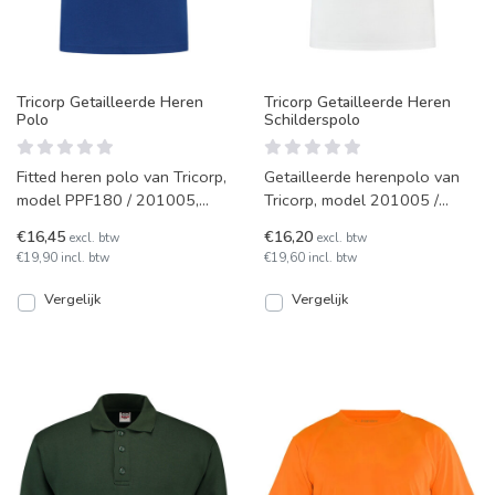
Tricorp Getailleerde Heren
Tricorp Getailleerde Heren
Polo
Schilderspolo
Fitted heren polo van Tricorp,
Getailleerde herenpolo van
model PPF180 / 201005,
Tricorp, model 201005 /
eigentijds vormgegeven in 13
PPF180. Deze witte polo
€16,45
€16,20
excl. btw
excl. btw
verschillende kle
heeft een eigentijdse pas
€19,90 incl. btw
€19,60 incl. btw
Vergelijk
Vergelijk