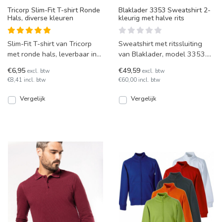
Tricorp Slim-Fit T-shirt Ronde
Blaklader 3353 Sweatshirt 2-
Hals, diverse kleuren
kleurig met halve rits
Slim-Fit T-shirt van Tricorp
Sweatshirt met ritssluiting
met ronde hals, leverbaar in
van Blaklader, model 3353.
diverse kleuren en maten XS
Leverbaar in 5
€6,95
€49,59
excl. btw
excl. btw
t/m 5XL.
kleurcombinaties.
€8,41 incl. btw
€60,00 incl. btw
Vergelijk
Vergelijk