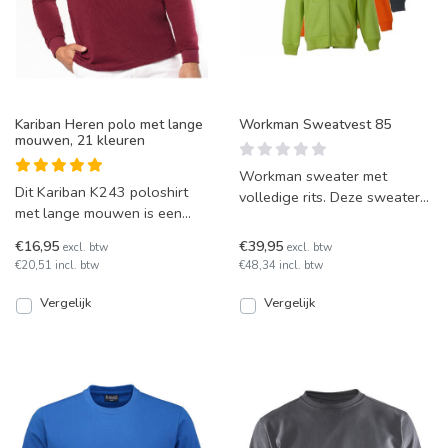
Kariban Heren polo met lange
Workman Sweatvest 85
mouwen, 21 kleuren
Workman sweater met
Dit Kariban K243 poloshirt
volledige rits. Deze sweater
met lange mouwen is een
is wasbaar op 60 graden en
stijlvolle en comfortabele
is in diverse kleuren le
€16,95
€39,95
excl. btw
excl. btw
toevoeging aan je gard
€20,51 incl. btw
€48,34 incl. btw
Vergelijk
Vergelijk