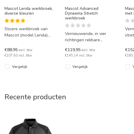
Mascot Lerida werkbroek,
Mascot Advanced
Masc
diverse kleuren
Dyneema Stretch
met 
werkbroek
Stoere werkbroek van
Ver
Vernieuwende, in vier
Mascot (model Lerida)
stre
richtingen rekbare
met een perfecte pasvorm
afne
werkbroek van Mascot uit
en Kevlar kniezakken.
van 
€88,95
€119,95
€15
excl. btw
excl. btw
de Advanced serie. De
Deze broek
Adva
€107,63 incl. btw
€145,14 incl. btw
€185,
beste pasvor
Vergelijk
Vergelijk
Recente producten