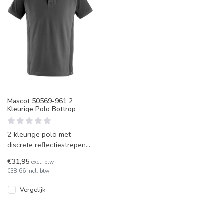
Mascot 50569-961 2
Kleurige Polo Bottrop
2 kleurige polo met
discrete reflectiestrepen
van Mascot model
€31,95
excl. btw
Bottrop. In diverse kleuren
€38,66 incl. btw
leverbaar
Vergelijk