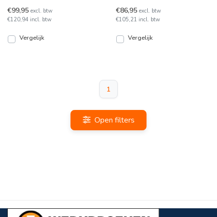
81103-03 Portorico. Dit
met een aluminium veiligh
€99,95
€86,95
excl. btw
excl. btw
model heeft een S1P no
€120,94 incl. btw
€105,21 incl. btw
Vergelijk
Vergelijk
1
Open filters