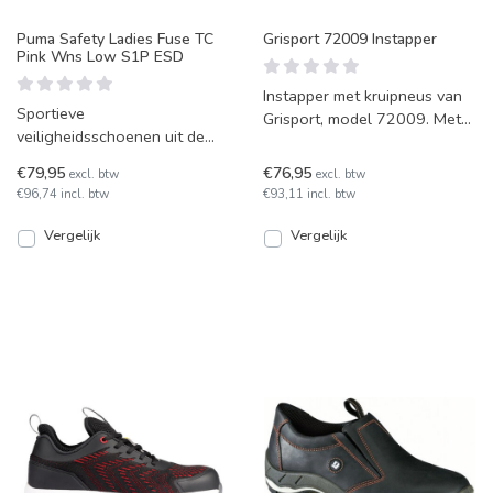
Puma Safety Ladies Fuse TC
Grisport 72009 Instapper
Pink Wns Low S1P ESD
Instapper met kruipneus van
Sportieve
Grisport, model 72009. Met
veiligheidsschoenen uit de
een uitstekende VIBRAM®
Puma Technics Line. De Fuse
PU loopzool.
€79,95
€76,95
excl. btw
excl. btw
TC Pink Wns Low met zwart
€96,74 incl. btw
€93,11 incl. btw
en roze d
Vergelijk
Vergelijk