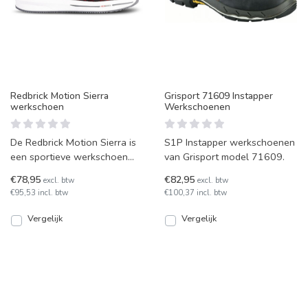
Redbrick Motion Sierra
Grisport 71609 Instapper
werkschoen
Werkschoenen
De Redbrick Motion Sierra is
S1P Instapper werkschoenen
een sportieve werkschoen
van Grisport model 71609.
met bovendeel gemaakt van
€78,95
€82,95
excl. btw
excl. btw
Motionprene en een S
€95,53 incl. btw
€100,37 incl. btw
Vergelijk
Vergelijk