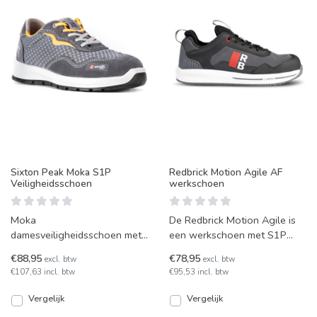
Sixton Peak Moka S1P
Redbrick Motion Agile AF
Veiligheidsschoen
werkschoen
Moka
De Redbrick Motion Agile is
damesveiligheidsschoen met
een werkschoen met S1P
S1P veiligheidsnorm. Laag
beveiliging, geschikt voor
€88,95
€78,95
excl. btw
excl. btw
sneakermodel met een
mensen die in de trans
€107,63 incl. btw
€95,53 incl. btw
bovenwerk van gedrumd
Vergelijk
Vergelijk