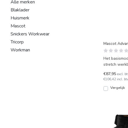
Alle merken
Blaklader
Huismerk
Mascot
Snickers Workwear
Tricorp
Mascot Adva
Workman
Het basismod
stretch werk
stretch broe
€87,95
excl. b
€106,42 incl. bt
Vergelijk