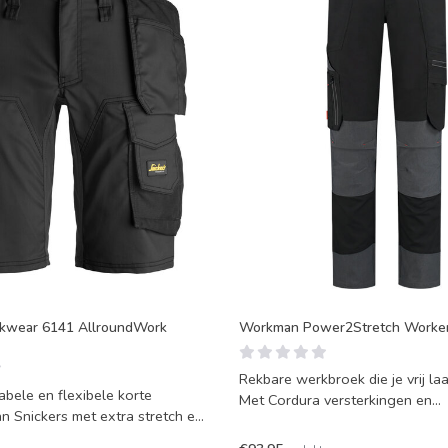
rkwear 6141 AllroundWork
Workman Power2Stretch Worker 
Rekbare werkbroek die je vrij l
bele en flexibele korte
Met Cordura versterkingen en
n Snickers met extra stretch en
vochtverdrijvende, isoleren
.