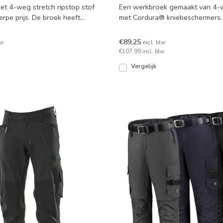
t 4-weg stretch ripstop stof
Een werkbroek gemaakt van 4-w
rpe prijs. De broek heeft
met Cordura® kniebeschermers. D
n vele h
combinatie van extra stev
€89,25
tw
excl. btw
€107,99 incl. btw
Vergelijk