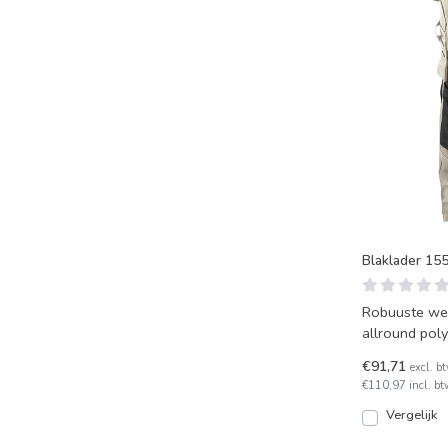
Blaklader 15
Robuuste wer
allround poly
slijtvast en f
€91,71
excl. b
€110,97 incl. bt
Vergelijk