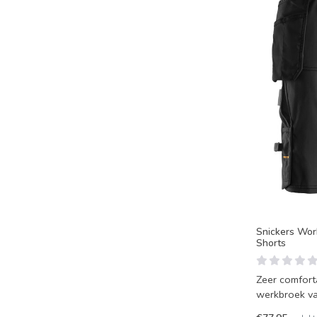
Snickers Wo
Shorts
Zeer comforta
werkbroek va
opbergruimte