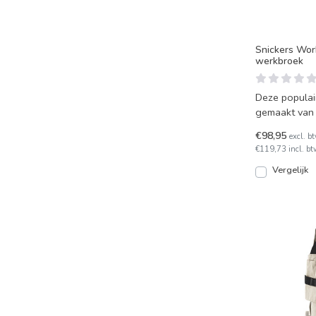
Snickers Wor
werkbroek
Deze populai
gemaakt van 
en heeft 4-w
€98,95
excl. b
€119,73 incl. bt
Vergelijk