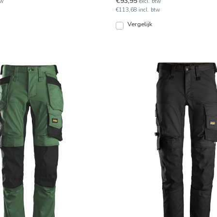
€93,95
tw
excl. btw
€113,68 incl. btw
Vergelijk