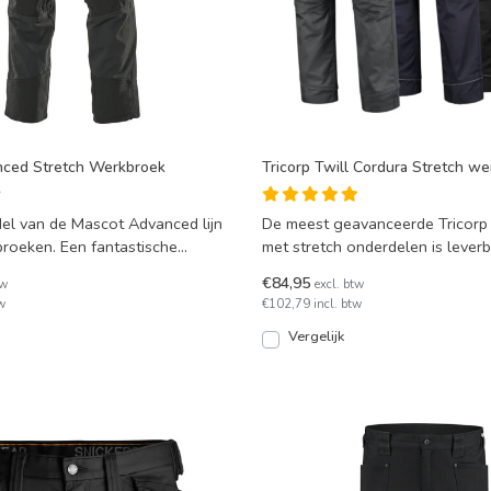
nced Stretch Werkbroek
Tricorp Twill Cordura Stretch w
el van de Mascot Advanced lijn
De meest geavanceerde Tricorp
broeken. Een fantastische
met stretch onderdelen is leverb
k voor
verschillende kleur
€84,95
tw
excl. btw
w
€102,79 incl. btw
Vergelijk