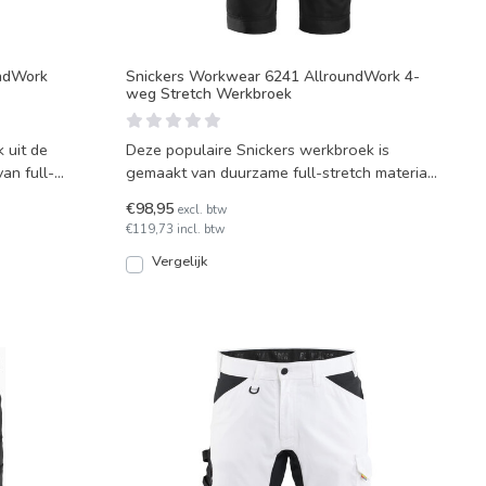
undWork
Snickers Workwear 6241 AllroundWork 4-
weg Stretch Werkbroek
 uit de
Deze populaire Snickers werkbroek is
an full-
gemaakt van duurzame full-stretch materiaal
en heeft 4-way stre
€98,95
excl. btw
€119,73 incl. btw
Vergelijk