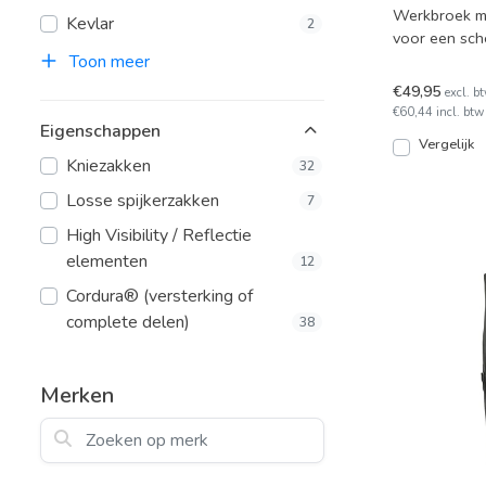
Werkbroek me
Kevlar
2
voor een sche
kniezakken e
Toon meer
€49,95
excl. b
€60,44 incl. btw
Eigenschappen
Vergelijk
Kniezakken
32
Losse spijkerzakken
7
High Visibility / Reflectie
elementen
12
Cordura® (versterking of
complete delen)
38
Merken
Zoeken op merk