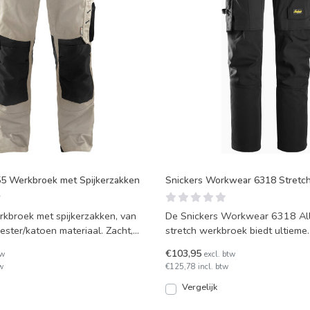
55 Werkbroek met Spijkerzakken
Snickers Workwear 6318 Stretc
kbroek met spijkerzakken, van
De Snickers Workwear 6318 A
ester/katoen materiaal. Zacht,
stretch werkbroek biedt ultieme
bewegingsvrijheid en comfort
€103,95
tw
excl. btw
w
€125,78 incl. btw
Vergelijk