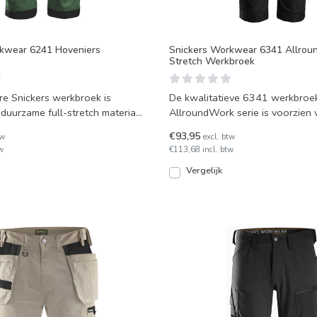
kwear 6241 Hoveniers
Snickers Workwear 6341 Allro
Stretch Werkbroek
re Snickers werkbroek is
De kwalitatieve 6341 werkbroek
duurzame full-stretch materiaal
AllroundWork serie is voorzien v
ay stre
stretch materiaal en m
€93,95
tw
excl. btw
w
€113,68 incl. btw
Vergelijk