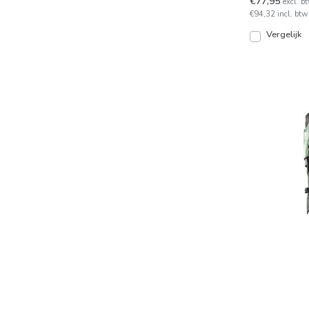
€77,95
excl. b
€94,32 incl. btw
Vergelijk