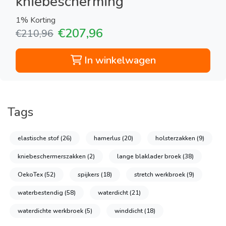
kniebescherming
1% Korting
€207,96
€210,96
In winkelwagen
Tags
elastische stof
(26)
hamerlus
(20)
holsterzakken
(9)
kniebeschermerszakken
(2)
lange blaklader broek
(38)
OekoTex
(52)
spijkers
(18)
stretch werkbroek
(9)
waterbestendig
(58)
waterdicht
(21)
waterdichte werkbroek
(5)
winddicht
(18)