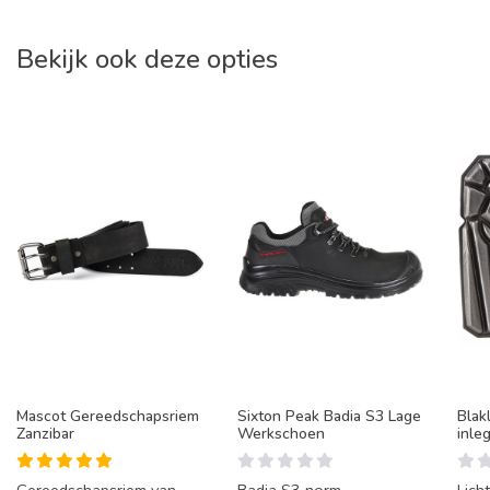
Bekijk ook deze opties
Mascot Gereedschapsriem
Sixton Peak Badia S3 Lage
Blak
Zanzibar
Werkschoen
inle