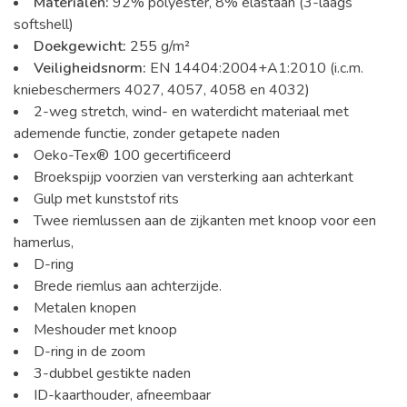
Materialen:
92% polyester, 8% elastaan (3-laags
softshell)
Doekgewicht:
255 g/m²
Veiligheidsnorm:
EN 14404:2004+A1:2010 (i.c.m.
kniebeschermers 4027, 4057, 4058 en 4032)
2-weg stretch, wind- en waterdicht materiaal met
ademende functie, zonder getapete naden
Oeko-Tex® 100 gecertificeerd
Broekspijp voorzien van versterking aan achterkant
Gulp met kunststof rits
Twee riemlussen aan de zijkanten met knoop voor een
hamerlus,
D-ring
Brede riemlus aan achterzijde.
Metalen knopen
Meshouder met knoop
D-ring in de zoom
3-dubbel gestikte naden
ID-kaarthouder, afneembaar