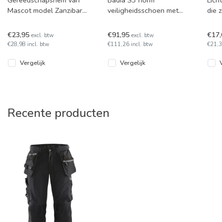
Gereedschapsriem van
Badia S3 norm
Lich
Mascot model Zanzibar
veiligheidsschoen met
die 
0352A-990 van 100%
bovenstuk van gevet
knie
leder voor werkbroeken.
nubuckleder en een
knie
€23,95
€91,95
€17
excl. btw
excl. btw
Ideaal om loss
schachtrand van
€28,98 incl. btw
€111,26 incl. btw
€21,3
microveze
Vergelijk
Vergelijk
Recente producten