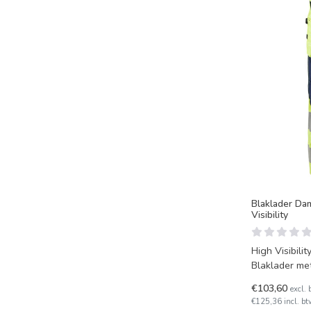
Blaklader Da
Visibility
High Visibil
Blaklader met een moderne pasvorm. In
verschillende
€103,60
excl. 
€125,36 incl. bt