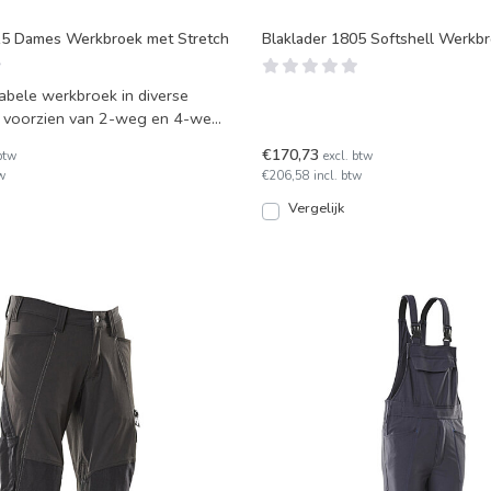
15 Dames Werkbroek met Stretch
Blaklader 1805 Softshell Werkbr
abele werkbroek in diverse
 voorzien van 2-weg en 4-weg
n. Stevi
€170,73
btw
excl. btw
w
€206,58 incl. btw
Vergelijk