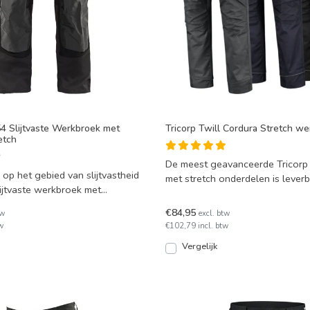
54 Slijtvaste Werkbroek met
Tricorp Twill Cordura Stretch w
etch
De meest geavanceerde Tricorp
op het gebied van slijtvastheid
met stretch onderdelen is leverb
lijtvaste werkbroek met
verschillende kleur
ontworp
€84,95
tw
excl. btw
w
€102,79 incl. btw
Vergelijk