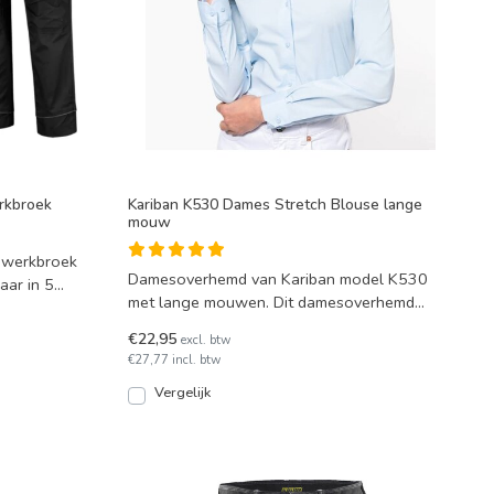
erkbroek
Kariban K530 Dames Stretch Blouse lange
mouw
 werkbroek
Damesoverhemd van Kariban model K530
aar in 5
met lange mouwen. Dit damesoverhemd
heeft comfortabel stretch k
€22,95
excl. btw
€27,77 incl. btw
Vergelijk