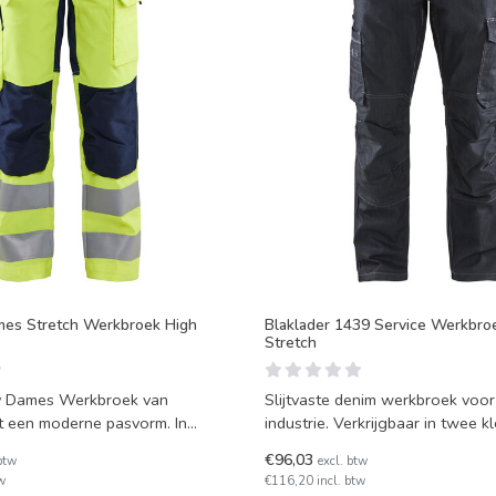
mes Stretch Werkbroek High
Blaklader 1439 Service Werkbro
Stretch
ity Dames Werkbroek van
Slijtvaste denim werkbroek voor
industrie. Verkrijgbaar in twee kleuren en
 kleuren bes
ruime maatkeu
€96,03
btw
excl. btw
w
€116,20 incl. btw