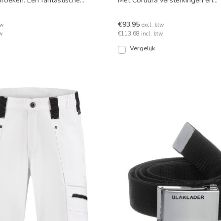
broeken. Een fantastische
Met Cordura versterkingen en
k voor
vochtverdrijvende, isoleren
€93,95
tw
excl. btw
w
€113,68 incl. btw
Vergelijk