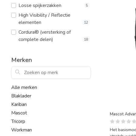
Losse spijkerzakken
5
High Visibility / Reflectie
elementen
12
Cordura® (versterking of
complete delen)
18
Merken
Zoeken op merk
Alle merken
Blaklader
Kariban
Mascot
Mascot Adva
Tricorp
Workman
Het basismod