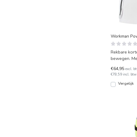
Workman Pow
Rekbare korte
bewegen. Met
vochtverdrijv
€64,95
excl. b
€78,59 incl. btw
Vergelijk