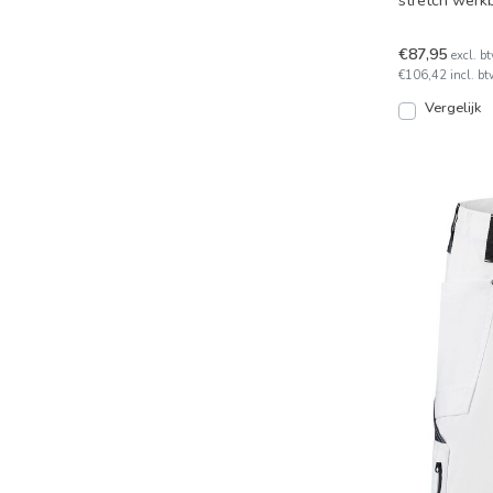
stretch werk
stretch broe
€87,95
excl. b
€106,42 incl. bt
Vergelijk