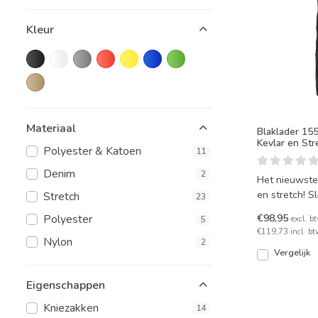
Kleur
Materiaal
Blaklader 15
Kevlar en Str
Polyester & Katoen
11
Denim
2
Het nieuwste 
en stretch! S
Stretch
23
nauwkeurig 
€98,95
Polyester
excl. b
5
€119,73 incl. bt
Nylon
2
Vergelijk
Eigenschappen
Kniezakken
14