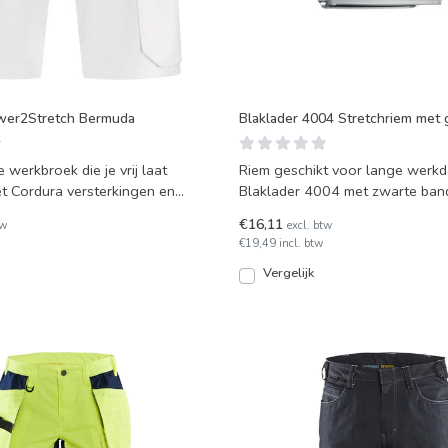
er2Stretch Bermuda
Blaklader 4004 Stretchriem met
 werkbroek die je vrij laat
Riem geschikt voor lange werk
 Cordura versterkingen en
Blaklader 4004 met zwarte band
ende, is
gesp en klein logo.
€16,11
tw
excl. btw
€19,49 incl. btw
Vergelijk