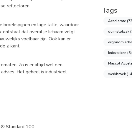
se reflectoren.
Tags
Accelerate
(72
 broekspijpen en lage taille, waardoor
 ontstaat dat overal je lichaam volgt.
duimstokzak
(
uwelijks voelbaar zijn. Ook kan er
ergonomisch
de zijkant.
kniezakken
(8)
Mascot Accel
ematen. Zo is er altijd wel een
advies. Het geheel is industrieel
werkbroek
(14
® Standard 100