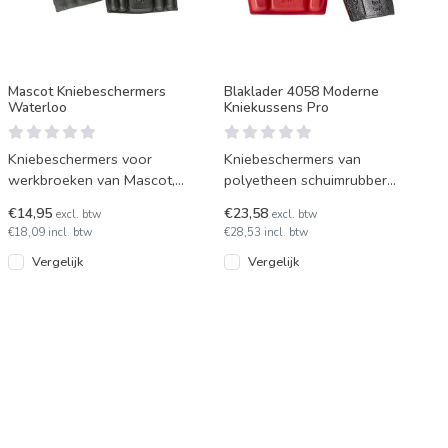
Mascot Kniebeschermers
Blaklader 4058 Moderne
Waterloo
Kniekussens Pro
Kniebeschermers voor
Kniebeschermers van
werkbroeken van Mascot,
polyetheen schuimrubber
model Waterloo. Deze
voor in jouw (Blaklader)
€14,95
€23,58
excl. btw
excl. btw
kniebeschermers zijn lang
werkbroek die een goede
€18,09 incl. btw
€28,53 incl. btw
van mode
pasvorm
Vergelijk
Vergelijk