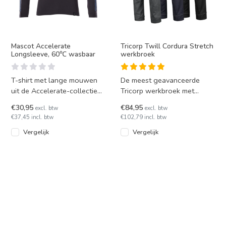
Mascot Accelerate
Tricorp Twill Cordura Stretch
Longsleeve, 60℃ wasbaar
werkbroek
T-shirt met lange mouwen
De meest geavanceerde
uit de Accelerate-collectie
Tricorp werkbroek met
van Mascot. Van gekamd,
stretch onderdelen is
€30,95
€84,95
excl. btw
excl. btw
comfortabel katoen/poly
leverbaar in 5 verschillende
€37,45 incl. btw
€102,79 incl. btw
kleur
Vergelijk
Vergelijk