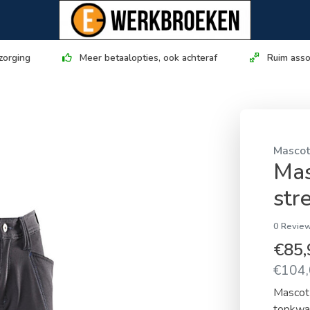
zorging
Meer betaalopties, ook achteraf
Ruim asso
Masco
Mas
str
0 Review
€85
€104,
Mascot 
topkwal