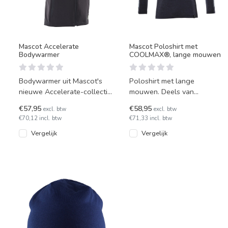
Mascot Accelerate
Mascot Poloshirt met
Bodywarmer
COOLMAX®, lange mouwen
Bodywarmer uit Mascot's
Poloshirt met lange
nieuwe Accelerate-collectie,
mouwen. Deels van
van duurzame stretchstof
vochtafdrijvend, isolerend
€57,95
€58,95
excl. btw
excl. btw
met waterafstotende co
Coolmax polyester. Fijn om
€70,12 incl. btw
€71,33 incl. btw
los te d
Vergelijk
Vergelijk