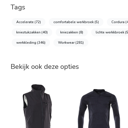
Tags
Accelerate
(72)
comfortabele werkbroek
(5)
Cordura
(
kniestukzakken
(40)
kniezakken
(8)
lichte werkkbroek
(5
werkkleding
(346)
Workwear
(281)
Bekijk ook deze opties