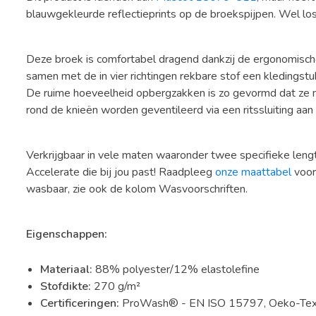
blauwgekleurde reflectieprints op de broekspijpen. Wel los
Deze broek is comfortabel dragend dankzij de ergonomische
samen met de in vier richtingen rekbare stof een kledingstuk
De ruime hoeveelheid opbergzakken is zo gevormd dat ze na
rond de knieën worden geventileerd via een ritssluiting aan 
Verkrijgbaar in vele maten waaronder twee specifieke lengt
Accelerate die bij jou past! Raadpleeg
onze maattabel
voor 
wasbaar, zie ook de kolom Wasvoorschriften.
Eigenschappen:
Materiaal:
88% polyester/12% elastolefine
Stofdikte:
270 g/m²
Certificeringen:
ProWash® - EN ISO 15797, Oeko-Tex