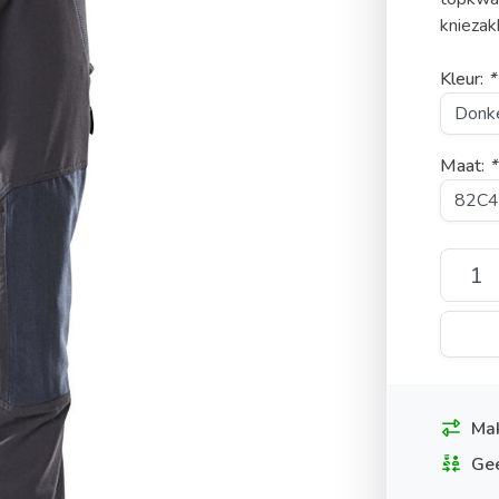
kniezak
Kleur:
*
Maat:
*
Mak
Gee