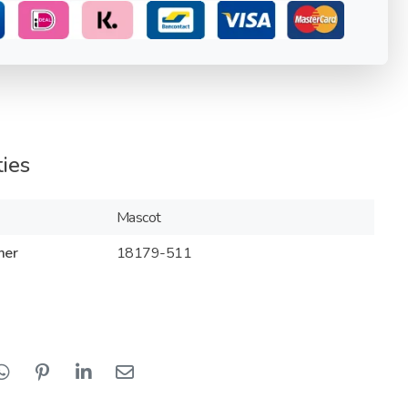
ties
Mascot
mer
18179-511