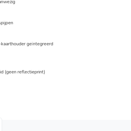
aanwezig
spijpen
-kaarthouder geïntegreerd
d (geen reflectieprint)