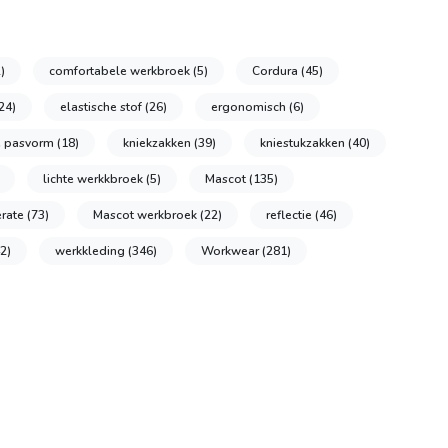
)
comfortabele werkbroek
(5)
Cordura
(45)
24)
elastische stof
(26)
ergonomisch
(6)
e pasvorm
(18)
kniekzakken
(39)
kniestukzakken
(40)
lichte werkkbroek
(5)
Mascot
(135)
erate
(73)
Mascot werkbroek
(22)
reflectie
(46)
2)
werkkleding
(346)
Workwear
(281)