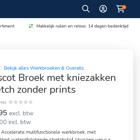
0
rtiment
Makkelijk ruilen en retour, 14 dagen bedenktijd
t
Bekijk alles Werkbroeken & Overalls
cot Broek met kniezakken
etch zonder prints
(s)
,95
excl. btw
00 incl. btw
Accelerate multifunctionele werkbroek, met
iteit waterafstotende stretchstof. Voorzien van o.a.