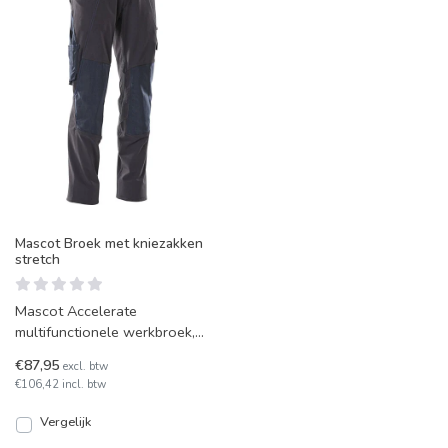
Mascot Broek met kniezakken
stretch
Mascot Accelerate
multifunctionele werkbroek,
met hoogste kwaliteit
€87,95
excl. btw
waterafstotende stretchstof.
€106,42 incl. btw
Voo
Vergelijk