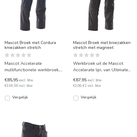
Mascot Broek met Cordura
Mascot Broek met kniezakken
kniezakken stretch
stretch met magneet
Mascot Accelerate
Werkbroek uit de Mascot
multifunctionele werkbroek,
Accelerate lijn, van Ultimate
met topkwaliteit
Stretch nylon, met kniezakken
€85,95
€87,95
excl. btw
excl. btw
waterafstotende stretchstof.
en vele andere f
€104,00 incl. btw
€106,42 incl. btw
Voorzien
Vergelijk
Vergelijk