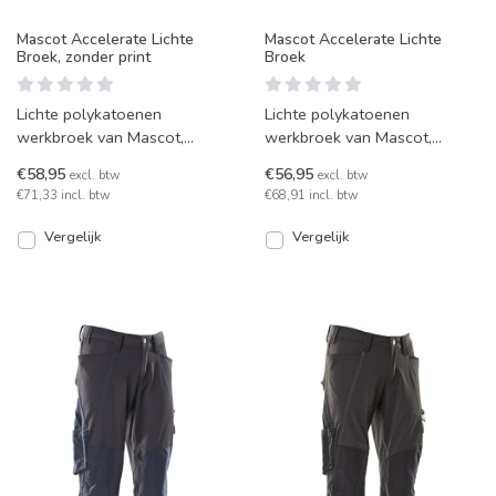
Mascot Accelerate Lichte
Mascot Accelerate Lichte
Broek, zonder print
Broek
Lichte polykatoenen
Lichte polykatoenen
werkbroek van Mascot,
werkbroek van Mascot,
speciaal geschikt voor werk
speciaal geschikt voor werk
€58,95
€56,95
excl. btw
excl. btw
in warme omgevingen. Versie
in warme omgevingen.
€71,33 incl. btw
€68,91 incl. btw
me
Vergelijk
Vergelijk