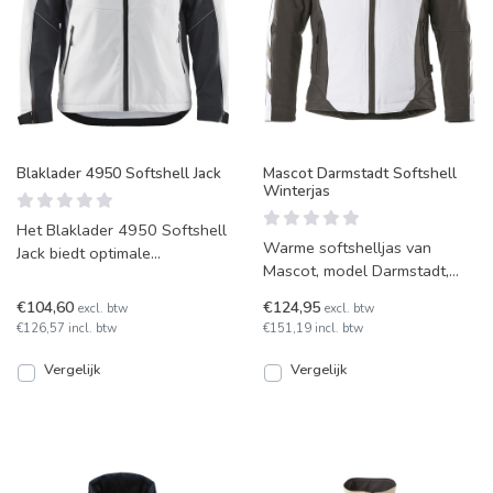
Blaklader 4950 Softshell Jack
Mascot Darmstadt Softshell
Winterjas
Het Blaklader 4950 Softshell
Warme softshelljas van
Jack biedt optimale
Mascot, model Darmstadt,
bescherming en comfort met
onmisbaar bij buitenwerk in
zijn winddichte, ademend
€104,60
€124,95
excl. btw
excl. btw
slecht weer! Gevoerd met
€126,57 incl. btw
€151,19 incl. btw
Vergelijk
Vergelijk