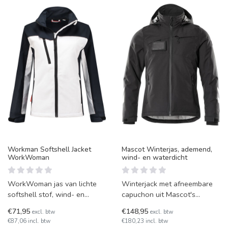
Workman Softshell Jacket
Mascot Winterjas, ademend,
WorkWoman
wind- en waterdicht
WorkWoman jas van lichte
Winterjack met afneembare
softshell stof, wind- en
capuchon uit Mascot's
waterafstotend. Hoge kraag.
Accelerate-lijn, met
€71,95
€148,95
excl. btw
excl. btw
Ademend en voorzien va
uitgebreide bescherming
€87,06 incl. btw
€180,23 incl. btw
tegen k