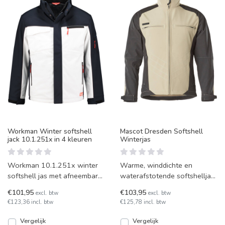
Workman Winter softshell
Mascot Dresden Softshell
jack 10.1.251x in 4 kleuren
Winterjas
Workman 10.1.251x winter
Warme, winddichte en
softshell jas met afneembare
waterafstotende softshelljas
capuchon en extra warm
van Mascot, model Dresden,
€101,95
€103,95
excl. btw
excl. btw
gevoerd. Afluitbare bor
erg prettig bij buitenw
€123,36 incl. btw
€125,78 incl. btw
Vergelijk
Vergelijk