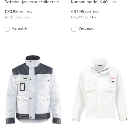
Softshelljas voor schilders en
Kariban model K401. In
stucadoors. In de kleur wit
diverse kleuren leverbaar.
€70,95
€37,95
excl. btw
excl. btw
met marineblauw boven d
€85,85 incl. btw
€45,92 incl. btw
Vergelijk
Vergelijk