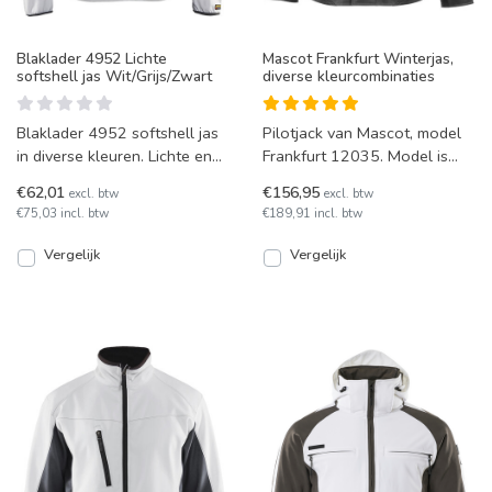
Blaklader 4952 Lichte
Mascot Frankfurt Winterjas,
softshell jas Wit/Grijs/Zwart
diverse kleurcombinaties
Blaklader 4952 softshell jas
Pilotjack van Mascot, model
in diverse kleuren. Lichte en
Frankfurt 12035. Model is
flexibele soft shell jas, deze
wind- en waterdicht en is in 8
€62,01
€156,95
excl. btw
excl. btw
zit pretti
kleuren leverba
€75,03 incl. btw
€189,91 incl. btw
Vergelijk
Vergelijk