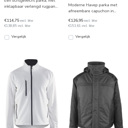
Een lichtgewicht parka, met
Moderne Havep parka met
inklapbaar verlengd rugpand,
afneembare capuchon in
gemaakt van behandeld
diverse kleurcombinaties
canvas voor water- en
€114,75
€126,95
excl. btw
excl. btw
leverbaar. Zeer sterke werkk
€138,85 incl. btw
€153,61 incl. btw
Vergelijk
Vergelijk