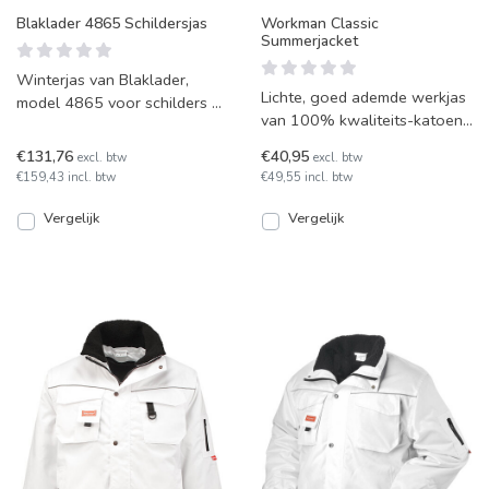
Blaklader 4865 Schildersjas
Workman Classic
Summerjacket
Winterjas van Blaklader,
Lichte, goed ademde werkjas
model 4865 voor schilders of
van 100% kwaliteits-katoen.
stukadoors. Winterjas met
Dit zomerjasje heeft diverse
gewatteerde voering.
€131,76
€40,95
excl. btw
excl. btw
opbergzakken, v
€159,43 incl. btw
€49,55 incl. btw
Vergelijk
Vergelijk