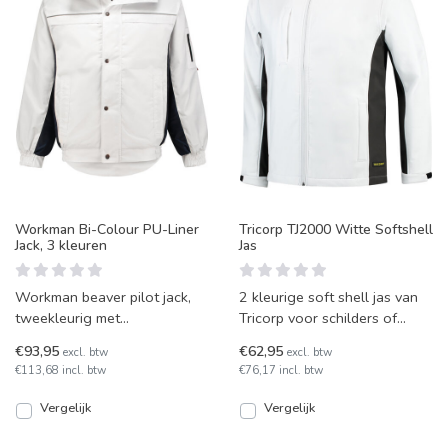
Workman Bi-Colour PU-Liner
Tricorp TJ2000 Witte Softshell
Jack, 3 kleuren
Jas
Workman beaver pilot jack,
2 kleurige soft shell jas van
tweekleurig met
Tricorp voor schilders of
reflectiebiezen. Steekzak met
stukadoors! Dit is model
€93,95
€62,95
excl. btw
excl. btw
gsm-zakje en 2 verdekte bor
TJ2000 van Tricorp.
€113,68 incl. btw
€76,17 incl. btw
Vergelijk
Vergelijk