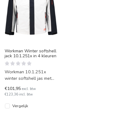
Workman Winter softshell
jack 10.1.251x in 4 kleuren
Workman 10.1.251x
winter softshell jas met
afneembare capuchon en
€101,95
excl. btw
extra warm gevoerd.
€123,36 incl. btw
Afluitbare bor
Vergelijk