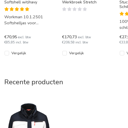
Softshell wit/navy
Werkbroek Stretch
Stuc
Schi
Workman 10.1.2501
100
Softshelljas voor
schi
schilders en stucadoors.
Wor
In de kleur wit met
€70,95
€170,73
€27
excl. btw
excl. btw
Wit 
marineblauw boven d
€85,85 incl. btw
€206,58 incl. btw
€33,8
werk
mate
Vergelijk
Vergelijk
Recente producten