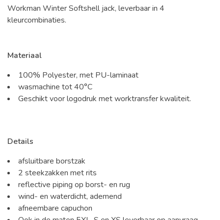
Workman Winter Softshell jack, leverbaar in 4
kleurcombinaties.
Materiaal
100% Polyester, met PU-laminaat
wasmachine tot 40°C
Geschikt voor logodruk met worktransfer kwaliteit.
Details
afsluitbare borstzak
2 steekzakken met rits
reflective piping op borst- en rug
wind- en waterdicht, ademend
afneembare capuchon
Ook in de maten 5XL, S en XS leverbaar op aanvraag.