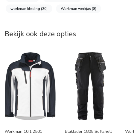
workman kleding
(20)
Workman werkjas
(8)
Bekijk ook deze opties
Workman 10.1.2501
Blaklader 1805 Softshell
Work