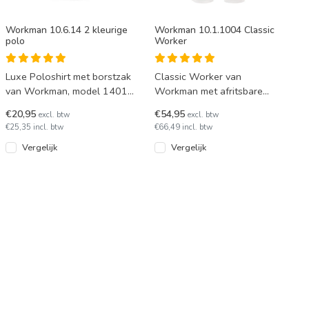
Workman 10.6.14 2 kleurige
Workman 10.1.1004 Classic
polo
Worker
Luxe Poloshirt met borstzak
Classic Worker van
van Workman, model 1401.
Workman met afritsbare
Deze polo is wasbaar op 60
pijpen. Lange en korte broek
€20,95
€54,95
excl. btw
excl. btw
graden en droogtromm
in één. Deze Workman
€25,35 incl. btw
€66,49 incl. btw
schild
Vergelijk
Vergelijk