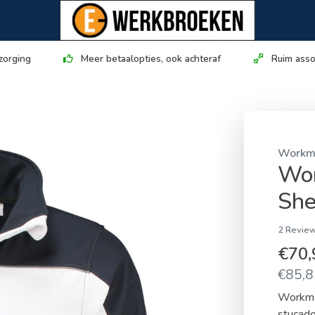
zorging
Meer betaalopties, ook achteraf
Ruim asso
Workm
Wor
She
2 Review
€70
€85,85
Workman
stucado