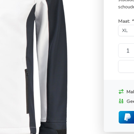
schoude
Maat:
*
Mak
Gee