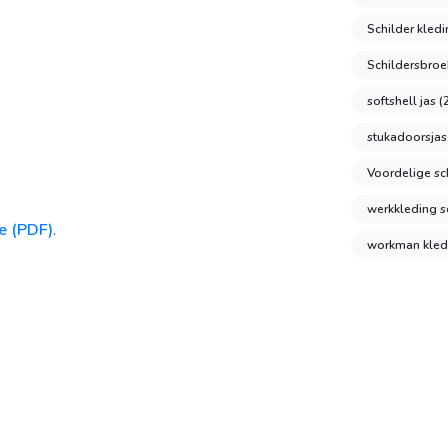
Schilder kled
Schildersbro
softshell jas
(
stukadoorsja
Voordelige sch
werkkleding s
e (PDF)
.
workman kle