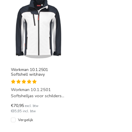
Workman 10.1.2501
Softshell wit/navy
Workman 10.1.2501
Softshelljas voor schilders
en stucadoors. In de kleur
€70,95
excl. btw
wit met marineblauw boven
€85,85 incl. btw
d
Vergelijk