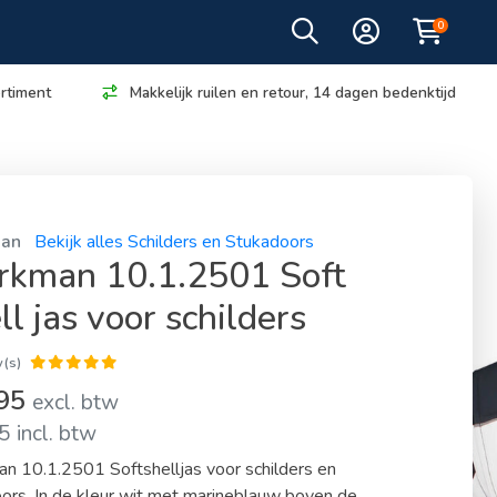
0
rtiment
Makkelijk ruilen en retour, 14 dagen bedenktijd
an
Bekijk alles Schilders en Stukadoors
kman 10.1.2501 Soft
ll jas voor schilders
(s)
,95
excl. btw
 incl. btw
 10.1.2501 Softshelljas voor schilders en
ors. In de kleur wit met marineblauw boven de