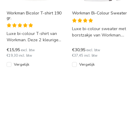
Workman Bicolor T-shirt 190
Workman Bi-Colour Sweater
gr.
Luxe bi-colour sweater met
Luxe bi-colour T-shirt van
borstzakje van Workman.
Workman. Deze 2 kleurige
Deze polosweater is
t-shirt is geschikt voor in de
wasbaar op 60 graden en
€15,95
€30,95
excl. btw
excl. btw
droger en is leve
droog
€19,30 incl. btw
€37,45 incl. btw
Vergelijk
Vergelijk