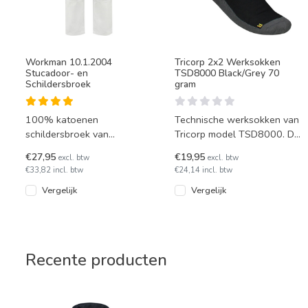
Workman 10.1.2004
Tricorp 2x2 Werksokken
Stucadoor- en
TSD8000 Black/Grey 70
Schildersbroek
gram
100% katoenen
Technische werksokken van
schildersbroek van
Tricorp model TSD8000. De
Workman, model 2004. Wit
werksokken hebben
€27,95
€19,95
excl. btw
excl. btw
en wit/grijze werkbroek in
Coolmax en zijn uitermate
€33,82 incl. btw
€24,14 incl. btw
diverse maten.
gesc
Vergelijk
Vergelijk
Recente producten