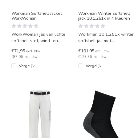
Workman Softshell Jacket
Workman Winter softshell
WorkWoman
jack 10.1.251x in 4 kleuren
WorkWoman jas van lichte
Workman 10.1.251x winter
softshell stof, wind- en
softshell jas met
waterafstotend. Hoge
afneembare capuchon en
€71,95
€101,95
excl. btw
excl. btw
kraag. Ademend en voorzien
extra warm gevoerd.
€87,06 incl. btw
€123,36 incl. btw
va
Afluitbare bor
Vergelijk
Vergelijk