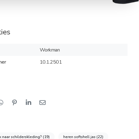
ties
Workman
mer
10.1.2501
k naar schilderskleding?
(19)
heren softshell jas
(22)