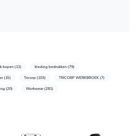
k kopen
(13)
kleding bedrukken
(79)
an
(15)
Tricorp
(103)
TRICORP WERKBROEK
(7)
ing
(20)
Workwear
(281)