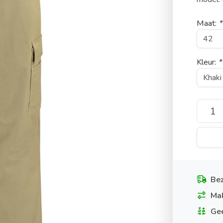
Maat:
*
Kleur:
*
Bez
Mak
Gee