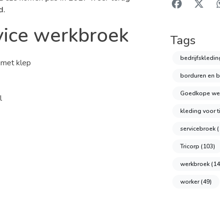
d.
ice werkbroek
Tags
bedrijfskledi
 met klep
borduren en 
Goedkope we
l
kleding voor
servicebroek
(
Tricorp
(103)
werkbroek
(14
worker
(49)