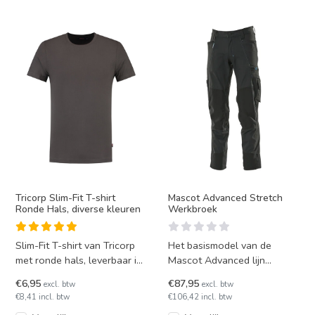
Tricorp Slim-Fit T-shirt
Mascot Advanced Stretch
Ronde Hals, diverse kleuren
Werkbroek
Slim-Fit T-shirt van Tricorp
Het basismodel van de
met ronde hals, leverbaar in
Mascot Advanced lijn
diverse kleuren en maten XS
stretch werkbroeken. Een
€6,95
€87,95
excl. btw
excl. btw
t/m 5XL.
fantastische stretch broek
€8,41 incl. btw
€106,42 incl. btw
voor