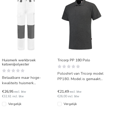
Huismerk werkbroek
Tricorp PP 180 Polo
katoen/polyester
Poloshirt van Tricorp model
Betaalbare maar hoge-
PP180. Model is gemaakt
kwaliteits huismerk
van 50% polyester en 50%
werkbroek van een stevige
katoen. De ideale werk
€26,95
€21,49
excl. btw
excl. btw
combi met katoen en
€32,61 incl. btw
€26,00 incl. btw
polyester. De
Vergelijk
Vergelijk