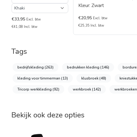
Kleur: Zwart
€20,95
Excl. btw
€33,95
Excl. btw
€25,35 Incl. btw
€41,08 Incl. btw
Tags
bedrijfskleding
(263)
bedrukken kleding
(146)
bordure
kleding voor timmerman
(13)
klusbroek
(48)
kniestukk
Tricorp werkkleding
(92)
werkbroek
(142)
werkbroeken
Bekijk ook deze opties