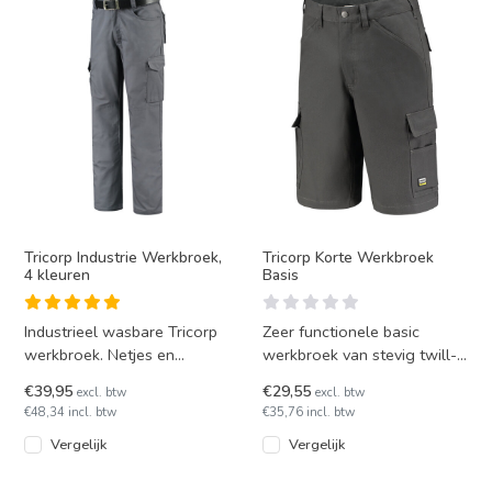
Tricorp Industrie Werkbroek,
Tricorp Korte Werkbroek
4 kleuren
Basis
Industrieel wasbare Tricorp
Zeer functionele basic
werkbroek. Netjes en
werkbroek van stevig twill-
comfortabel gekleed met
geweven polykatoen, voor
€39,95
€29,55
excl. btw
excl. btw
deze werkbroek voor
de professional die ook '
€48,34 incl. btw
€35,76 incl. btw
gebruik
Vergelijk
Vergelijk