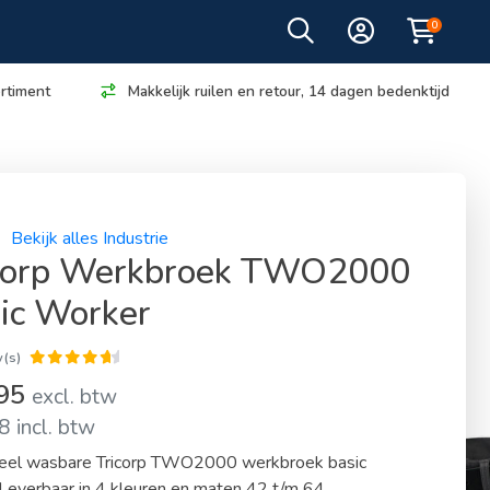
0
rtiment
Makkelijk ruilen en retour, 14 dagen bedenktijd
Bekijk alles Industrie
corp Werkbroek TWO2000
ic Worker
(s)
,95
excl. btw
 incl. btw
rieel wasbare Tricorp TWO2000 werkbroek basic
Leverbaar in 4 kleuren en maten 42 t/m 64.