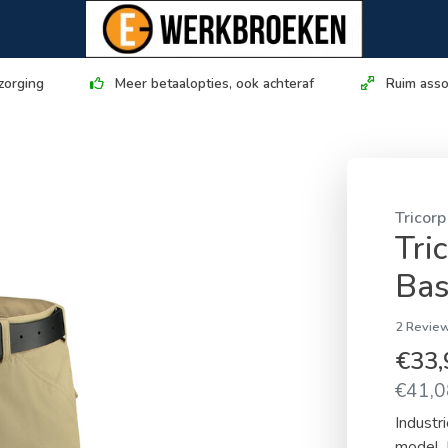
zorging
Meer betaalopties, ook achteraf
Ruim asso
Tricorp
Tri
Bas
2 Review
€33
€41,08
Indust
model. 