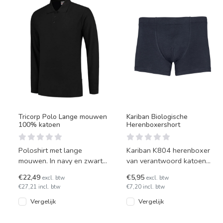
Tricorp Polo Lange mouwen
Kariban Biologische
100% katoen
Herenboxershort
Poloshirt met lange
Kariban K804 herenboxer
mouwen. In navy en zwart
van verantwoord katoen
leverbaar.
met lichte rekbaarheid.
€22,49
€5,95
excl. btw
excl. btw
€27,21 incl. btw
€7,20 incl. btw
Vergelijk
Vergelijk