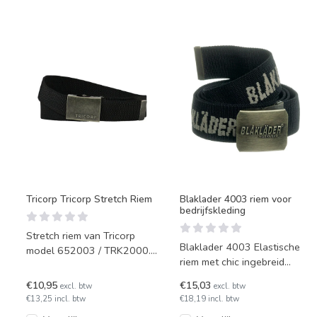
Tricorp Tricorp Stretch Riem
Blaklader 4003 riem voor
bedrijfskleding
Stretch riem van Tricorp
Blaklader 4003 Elastische
model 652003 / TRK2000.
riem met chic ingebreid
Deze riem is uitermate
Blåkläder-logo.
geschikt voor Tricorp werkbr
€10,95
€15,03
excl. btw
excl. btw
€13,25 incl. btw
€18,19 incl. btw