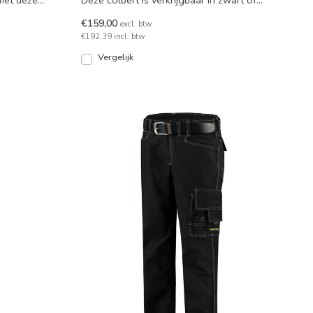
met deze
Deze colbert is verkrijgbaar in zwart of
marineblauw.
€159,00
excl. btw
€192,39 incl. btw
Vergelijk