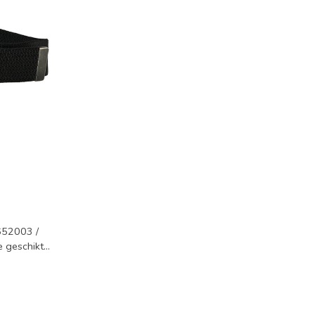
 652003 /
e geschikt