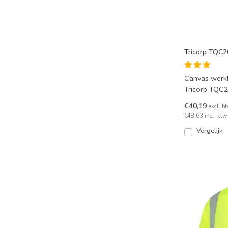
Tricorp TQC2
Canvas werkb
Tricorp TQC2
snel en vanui
€40,19
excl. b
€48,63 incl. btw
Vergelijk