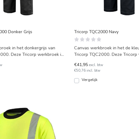
000 Donker Grijs
Tricorp TQC2000 Navy
roek in het donkergrijs van
Canvas werkbroek in het de kle
000. Deze Tricorp werkbroek is
Tricorp TQC2000. Deze Tricorp
t vo
heeft extra zakken
€41,95
tw
excl. btw
€50,76 incl. btw
Vergelijk