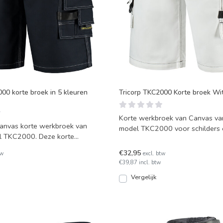
00 korte broek in 5 kleuren
Tricorp TKC2000 Korte broek Wi
Korte werkbroek van Canvas van
anvas korte werkbroek van
model TKC2000 voor schilders 
l TKC2000. Deze korte
stukadoors. Model draagt als
eft 2 dijbeenzakk
€32,95
tw
excl. btw
€39,87 incl. btw
Vergelijk