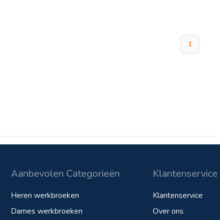
1
Aanbevolen Categorieën
Klantenservice
Heren werkbroeken
Klantenservice
Dames werkbroeken
Over ons