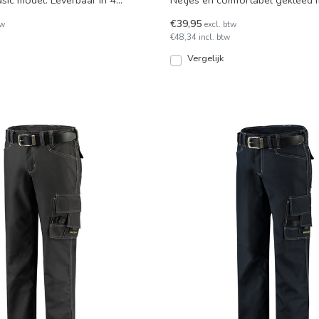
sic model. Leverbaar in 4
Netjes en comfortabel gekleed 
aten 42 t/m 64
werkbroek voor gebruik
€39,95
tw
excl. btw
€48,34 incl. btw
Vergelijk