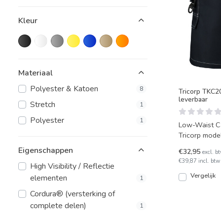
Kleur
Materiaal
Polyester & Katoen
8
Tricorp TKC20
leverbaar
Stretch
1
Polyester
1
Low-Waist C
Tricorp mode
werkbroek he
Eigenschappen
€32,95
excl. b
€39,87 incl. btw
High Visibility / Reflectie
Vergelijk
elementen
1
Cordura® (versterking of
complete delen)
1