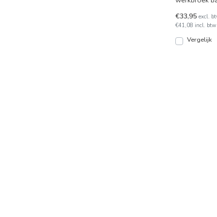
werkbroek ba
kleuren en m
€33,95
excl. b
€41,08 incl. btw
Vergelijk