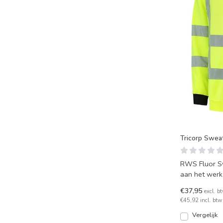
Tricorp Swea
RWS Fluor Sw
aan het werk
binnenkant e
€37,95
excl. b
€45,92 incl. btw
Vergelijk