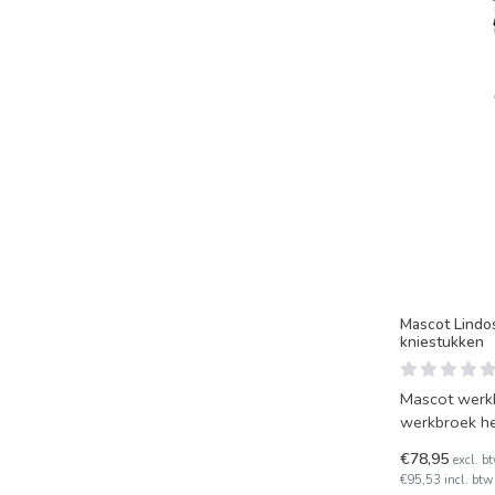
Mascot Lindo
kniestukken
Mascot werk
werkbroek he
verstelbare 
€78,95
excl. b
€95,53 incl. btw