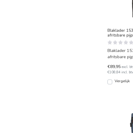
Blaklader 15
afritsbare pij
Blaklader 15
afritsbare pij
ritsen zodat j
€89,95
excl. b
€108,84 incl. bt
Vergelijk