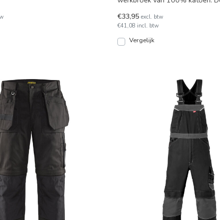
werkbroek van 100% katoen. De
n knieza
in 3 kleuren en in
€33,95
tw
excl. btw
€41,08 incl. btw
Vergelijk