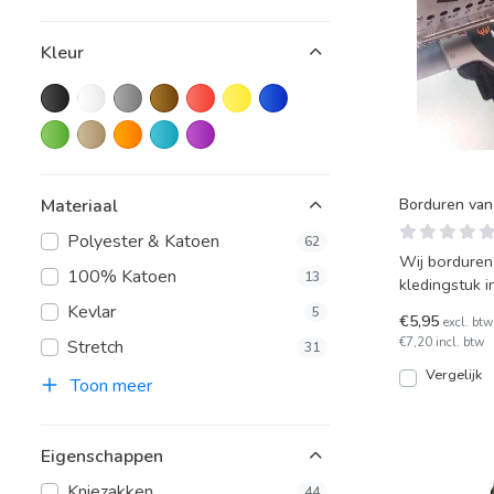
Kleur
Borduren van
Materiaal
Polyester & Katoen
62
Wij borduren
100% Katoen
13
kledingstuk i
kledingstuk k
Kevlar
5
€5,95
excl. btw
€7,20 incl. btw
Stretch
31
Vergelijk
Toon meer
Eigenschappen
Kniezakken
44