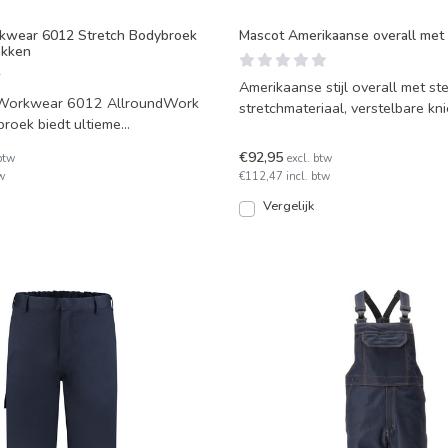
kwear 6012 Stretch Bodybroek
Mascot Amerikaanse overall met
akken
Amerikaanse stijl overall met st
 Workwear 6012 AllroundWork
stretchmateriaal, verstelbare kn
broek biedt ultieme
ruime opbergmogelij
jheid en comfort
€92,95
btw
excl. btw
w
€112,47 incl. btw
Vergelijk