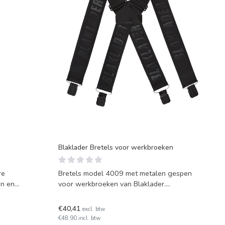
Blaklader Bretels voor werkbroeken
re
Bretels model 4009 met metalen gespen
en en
voor werkbroeken van Blaklader.
Beschikbaar in meerdere kleur
€40,41
excl. btw
€48,90 incl. btw