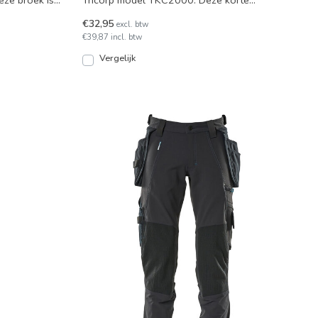
ze broek is
Tricorp model TKC2000. Deze korte
werkbroek heeft 2 dijbeenzakk
€32,95
excl. btw
€39,87 incl. btw
Vergelijk