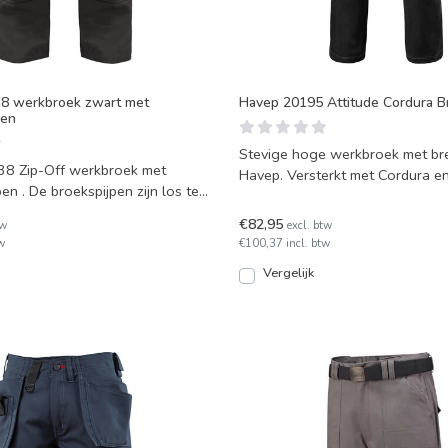
38 werkbroek zwart met
Havep 20195 Attitude Cordura B
pen
Stevige hoge werkbroek met bre
38 Zip-Off werkbroek met
Havep. Versterkt met Cordura en
pen . De broekspijpen zijn los te
gestikte naden. A
e
€82,95
tw
excl. btw
w
€100,37 incl. btw
Vergelijk