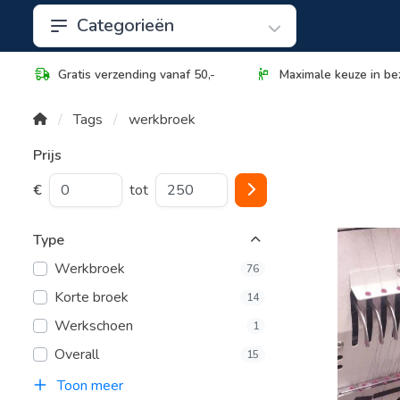
Categorieën
Gratis verzending vanaf 50,-
Maximale keuze in be
Tags
werkbroek
Prijs
€
tot
Type
Werkbroek
76
Korte broek
14
Werkschoen
1
Overall
15
Toon meer