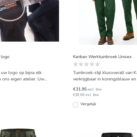
 logo
Kariban Werktuinbroek Unisex
 uw logo op bijna elk
Tuinbroek-stijl klusoverall van K
n ons eigen atelier. Uw
verkrijgbaar in koningsblauw en
rijgt hierdoor e
model van stevi
€31,95
excl. btw
€38,66 incl. btw
Vergelijk