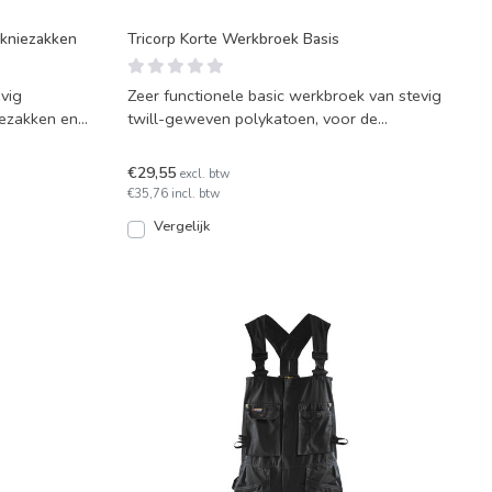
 kniezakken
Tricorp Korte Werkbroek Basis
evig
Zeer functionele basic werkbroek van stevig
iezakken en
twill-geweven polykatoen, voor de
professional die ook '
€29,55
excl. btw
€35,76 incl. btw
Vergelijk