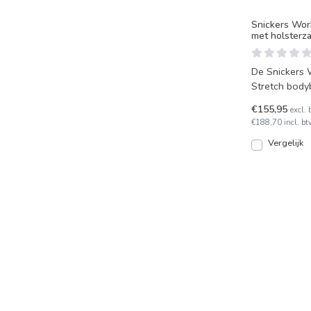
Snickers Wor
met holsterz
De Snickers
Stretch body
bewegingsvri
€155,95
excl. 
€188,70 incl. bt
Vergelijk