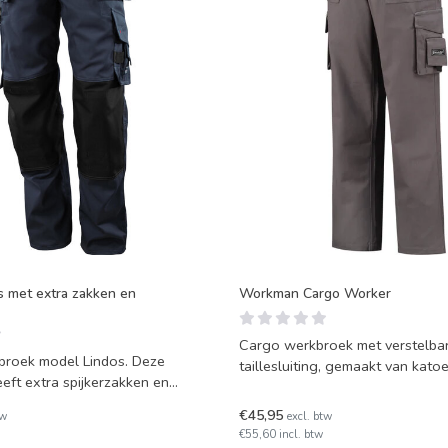
s met extra zakken en
Workman Cargo Worker
Cargo werkbroek met verstelba
broek model Lindos. Deze
taillesluiting, gemaakt van kato
eft extra spijkerzakken en
polyester.
kniezakken va
€45,95
tw
excl. btw
€55,60 incl. btw