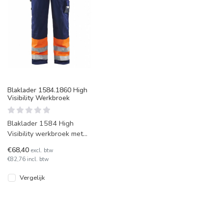
Blaklader 1584.1860 High
Visibility Werkbroek
Blaklader 1584 High
Visibility werkbroek met
striping en reflectie aan
€68,40
excl. btw
de pijpen. Leverbaar in
€82,76 incl. btw
diver
Vergelijk