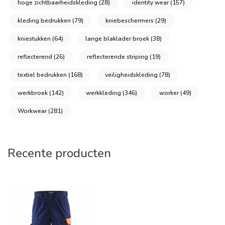
hoge zichtbaarheidskleding
(28)
identity wear
(157)
kleding bedrukken
(79)
kniebeschermers
(29)
kniestukken
(64)
lange blaklader broek
(38)
reflecterend
(26)
reflecterende striping
(19)
textiel bedrukken
(168)
veiligheidskleding
(78)
werkbroek
(142)
werkkleding
(346)
worker
(49)
Workwear
(281)
Recente producten