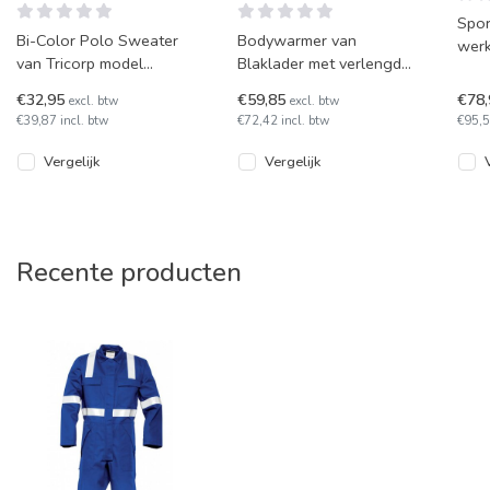
Spor
Bi-Color Polo Sweater
Bodywarmer van
werk
van Tricorp model
Blaklader met verlengd
kleu
TS2000. Met
rugpand, model 3801. In
leve
€32,95
€59,85
€78
excl. btw
excl. btw
gemakkelijke borstzak en
diverse kleuren leverbaar!
om t
€39,87 incl. btw
€72,42 incl. btw
€95,5
boord aan de onderzijde
Vergelijk
Vergelijk
Recente producten