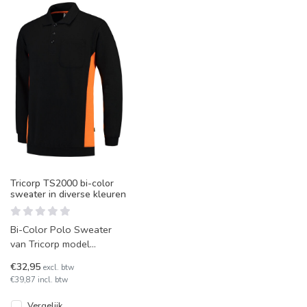
Tricorp TS2000 bi-color
sweater in diverse kleuren
Bi-Color Polo Sweater
van Tricorp model
TS2000. Met
€32,95
excl. btw
gemakkelijke borstzak en
€39,87 incl. btw
boord aan de onderzijde
Vergelijk