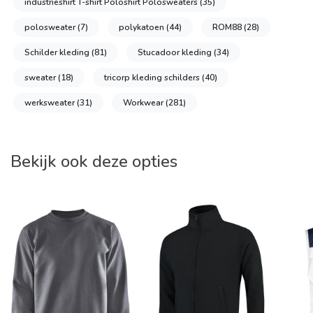
industrieshirt T-shirt Poloshirt Polosweaters
(35)
polosweater
(7)
polykatoen
(44)
ROM88
(28)
Schilder kleding
(81)
Stucadoor kleding
(34)
sweater
(18)
tricorp kleding schilders
(40)
werksweater
(31)
Workwear
(281)
Bekijk ook deze opties