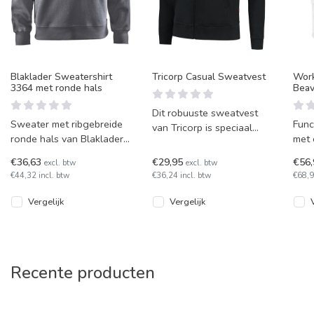
Blaklader Sweatershirt
Tricorp Casual Sweatvest
Wor
3364 met ronde hals
Beav
Dit robuuste sweatvest
Sweater met ribgebreide
Func
van Tricorp is speciaal
ronde hals van Blaklader
met 
ontworpen voor
3364.
Wate
professionals die hoge
€36,63
€29,95
€56
excl. btw
excl. btw
wind
eisen stellen a
€44,32 incl. btw
€36,24 incl. btw
€68,9
olie 
Vergelijk
Vergelijk
Recente producten