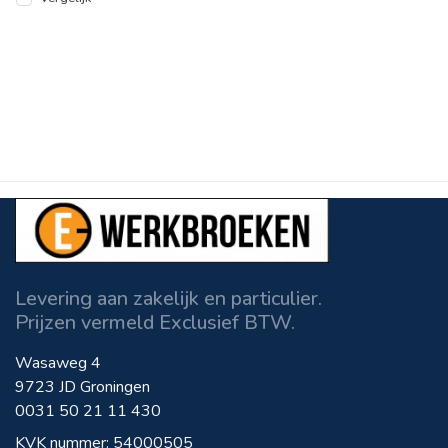
Levering aan zakelijk en particulier.
Prijzen vermeld Exclusief BTW.
Wasaweg 4
9723 JD Groningen
0031 50 21 11 430
KVK nummer: 54000505