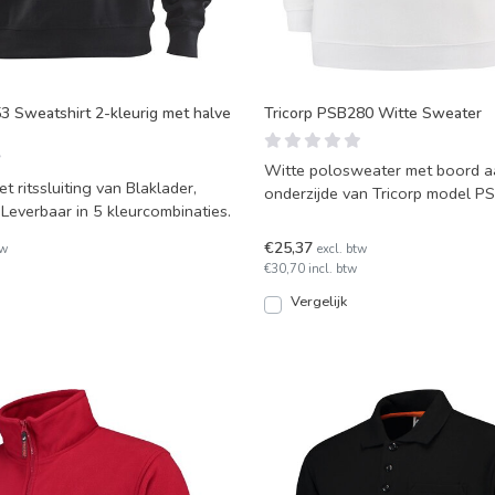
3 Sweatshirt 2-kleurig met halve
Tricorp PSB280 Witte Sweater
Witte polosweater met boord a
t ritssluiting van Blaklader,
onderzijde van Tricorp model P
Leverbaar in 5 kleurcombinaties.
ideale sweater voor schil
€25,37
tw
excl. btw
€30,70 incl. btw
Vergelijk