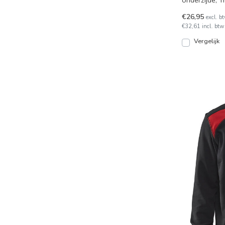
onderzijde, 
van 60% kat
€26,95
excl. b
€32,61 incl. btw
Vergelijk