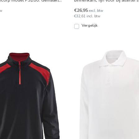
Tricorp model PS280. Gemaakt
binnenkant, fijn voor bij allerlei
oen en 40
Leverbaar in 1
€26,95
tw
excl. btw
€32,61 incl. btw
Vergelijk