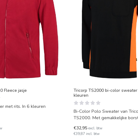
0 Fleece jasje
Tricorp TS2000 bi-color sweater 
kleuren
r met rits. In 6 kleuren
Bi-Color Polo Sweater van Tric
TS2000. Met gemakkelijke bors
boord aan de onderzijde
€32,95
tw
excl. btw
€39,87 incl. btw