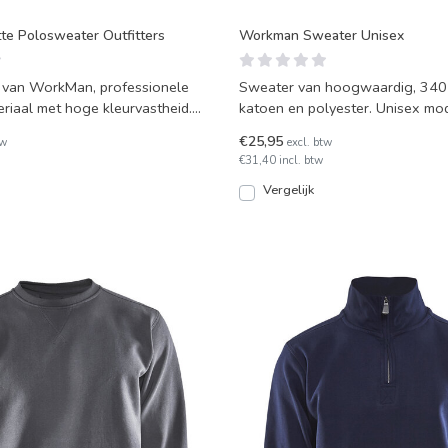
e Polosweater Outfitters
Workman Sweater Unisex
 van WorkMan, professionele
Sweater van hoogwaardig, 340
eriaal met hoge kleurvastheid.
katoen en polyester. Unisex mo
 vers
prettige pasvorm en gev
€25,95
tw
excl. btw
€31,40 incl. btw
Vergelijk