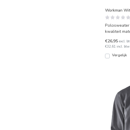
Workman Witt
Polosweater
kwaliteit mat
Voorzien van
€26,95
excl. b
€32,61 incl. btw
Vergelijk