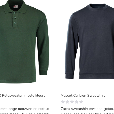
0 Polosweater in vele kleuren
Mascot Caribien Sweatshirt
 met lange mouwen en rechte
Zacht sweatshirt met een gebor