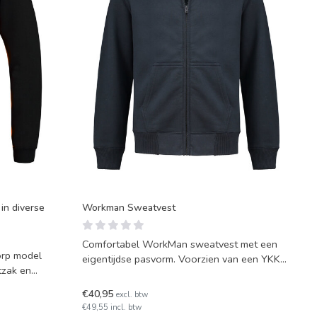
in diverse
Workman Sweatvest
Comfortabel WorkMan sweatvest met een
orp model
eigentijdse pasvorm. Voorzien van een YKK
tzak en
rits, steekzakken en
€40,95
excl. btw
€49,55 incl. btw