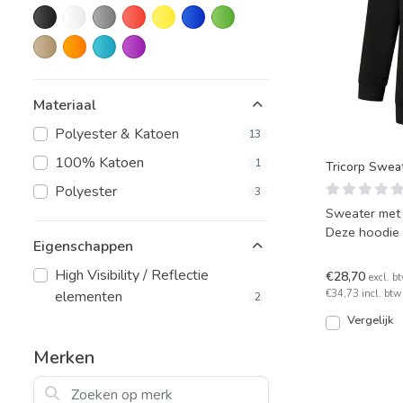
Materiaal
Polyester & Katoen
13
100% Katoen
1
Tricorp Swea
Polyester
3
Sweater met
Deze hoodie i
Eigenschappen
leverbaar.
High Visibility / Reflectie
€28,70
excl. b
€34,73 incl. btw
elementen
2
Vergelijk
Merken
Zoeken op merk