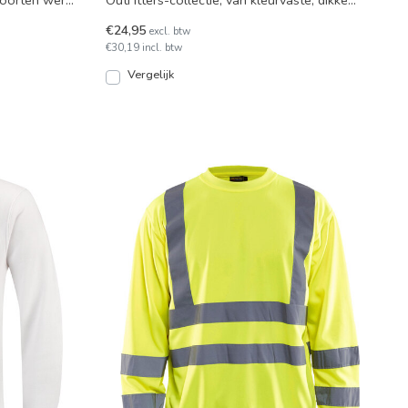
 soorten werk.
OutFitters-collectie, van kleurvaste, dikke
50/50 katoen en pol
€24,95
excl. btw
€30,19 incl. btw
Vergelijk