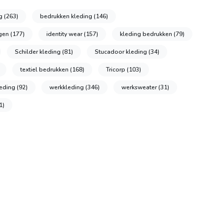
ng
(263)
bedrukken kleding
(146)
ngen
(177)
identity wear
(157)
kleding bedrukken
(79)
Schilder kleding
(81)
Stucadoor kleding
(34)
textiel bedrukken
(168)
Tricorp
(103)
leding
(92)
werkkleding
(346)
werksweater
(31)
1)