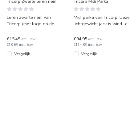
Tricorp Zwarte leren riem
Tricorp Midi Parka
Leren zwarte riem van
Midi parka van Tricorp. Deze
Tricorp (met logo op de
lichtgewicht jack is wind- en
gesp). Bijpassend bij
waterdicht.
werkbroeken van Tricorp.
€15,45
€94,95
excl. btw
excl. btw
€18,69 incl. btw
€114,89 incl. btw
Vergelijk
Vergelijk