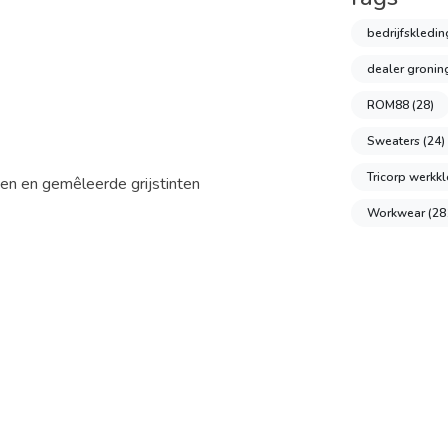
bedrijfskledi
dealer groni
ROM88
(28)
Sweaters
(24)
Tricorp werkk
ten en gemêleerde grijstinten
Workwear
(28