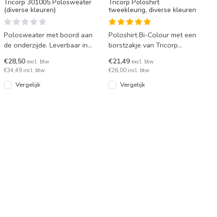
Tricorp 301005 Polosweater
Tricorp Poloshirt
(diverse kleuren)
tweekleurig, diverse kleuren
Polosweater met boord aan
Poloshirt Bi-Colour met een
de onderzijde. Leverbaar in
borstzakje van Tricorp
diverse kleuren. Tricorp
model TP2000. Deze polo is
€28,50
€21,49
excl. btw
excl. btw
model PSB280 / 301005
tot en met maat 5XL le
€34,49 incl. btw
€26,00 incl. btw
Vergelijk
Vergelijk