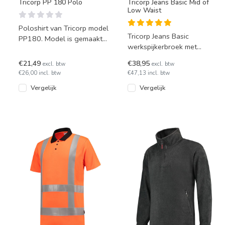
Tricorp PP 180 Polo
Tricorp Jeans Basic Mid of
Low Waist
Poloshirt van Tricorp model
Tricorp Jeans Basic
PP180. Model is gemaakt
werkspijkerbroek met
van 50% polyester en 50%
hamerlus en duimstokzak.
katoen. De ideale werk
€21,49
€38,95
excl. btw
excl. btw
Moderne look en met
€26,00 incl. btw
€47,13 incl. btw
drievoudig ges
Vergelijk
Vergelijk