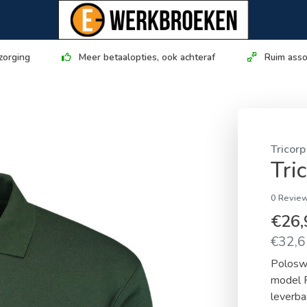
zorging
Meer betaalopties, ook achteraf
Ruim asso
Tricorp
Tri
0 Review
€26
€32,61
Poloswe
model 
leverba