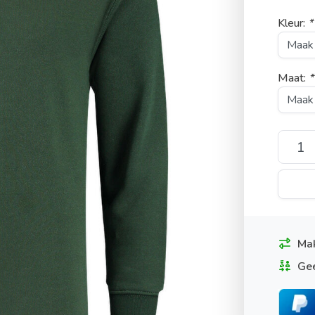
Kleur:
*
Maat:
*
Mak
Gee