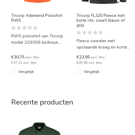
Tricorp Ademend Poloshirt
Tricorp FL320 Fleece met
RWS
korte rits, zwart blauw of
grijs
RWS poloshirt van Tricorp
Fleece sweater met
model 203006 birdseye
opstaande kraag en korte
(voorheen TP-RWS) kleur-
rits. In 3 kleuren leverbaar.
en krimpvast. Deze high vis
€30,75
€23,95
excl. btw
excl. btw
€37,21 incl. btw
€28,98 incl. btw
Vergelijk
Vergelijk
Recente producten