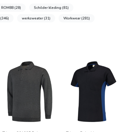
ROM88
(28)
Schilder kleding
(81)
g
(346)
werksweater
(31)
Workwear
(281)