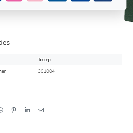
ties
Tricorp
mer
301004