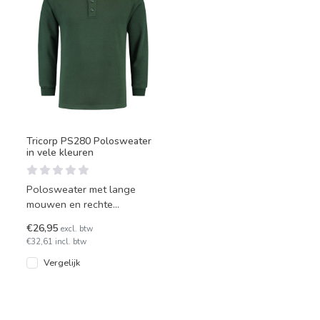
Tricorp PS280 Polosweater
in vele kleuren
Polosweater met lange
mouwen en rechte
onderzijde, Tricorp model
€26,95
excl. btw
PS280. Gemaakt van 60%
€32,61 incl. btw
katoen en 40
Vergelijk