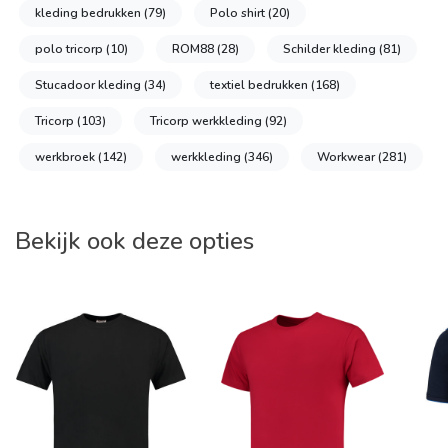
kleding bedrukken
(79)
Polo shirt
(20)
polo tricorp
(10)
ROM88
(28)
Schilder kleding
(81)
Stucadoor kleding
(34)
textiel bedrukken
(168)
Tricorp
(103)
Tricorp werkkleding
(92)
werkbroek
(142)
werkkleding
(346)
Workwear
(281)
Bekijk ook deze opties