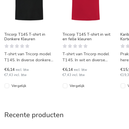
Tricorp T145 T-shirt in
Tricorp T145 T-shirt in wit
Kari
Donkere Kleuren
en felle kleuren
Kor
T-shirt van Tricorp model
T-shirt van Tricorp model
Prak
T145. In diverse donkere
T145. In wit en diverse
here
kleuren!
felle kleuren!
gebr
€6,14
€6,14
€15
excl. btw
excl. btw
poly
€7,43 incl. btw
€7,43 incl. btw
€19,3
kan
Vergelijk
Vergelijk
Recente producten