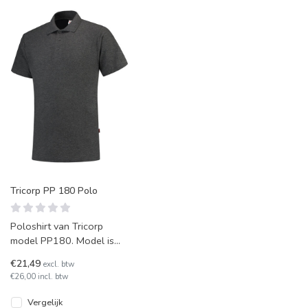
Tricorp PP 180 Polo
Poloshirt van Tricorp
model PP180. Model is
gemaakt van 50%
€21,49
excl. btw
polyester en 50% katoen.
€26,00 incl. btw
De ideale werk
Vergelijk