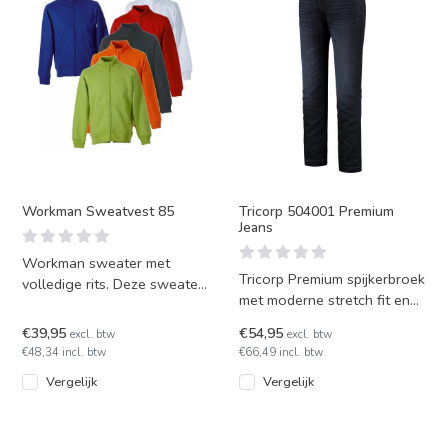
Workman Sweatvest 85
Tricorp 504001 Premium
Jeans
Workman sweater met
Tricorp Premium spijkerbroek
volledige rits. Deze sweater
met moderne stretch fit en
is wasbaar op 60 graden en
smalle broekspijpen.
is in diverse kleuren le
€39,95
€54,95
excl. btw
excl. btw
Leverbaar in jeansmaten
€48,34 incl. btw
€66,49 incl. btw
Vergelijk
Vergelijk