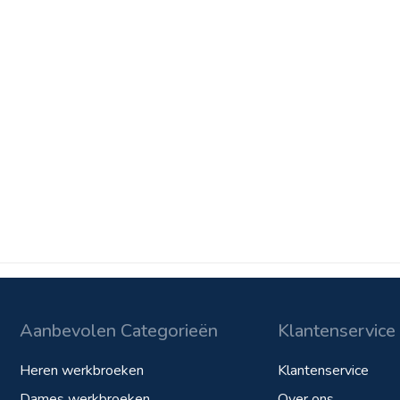
Aanbevolen Categorieën
Klantenservice
Heren werkbroeken
Klantenservice
Dames werkbroeken
Over ons