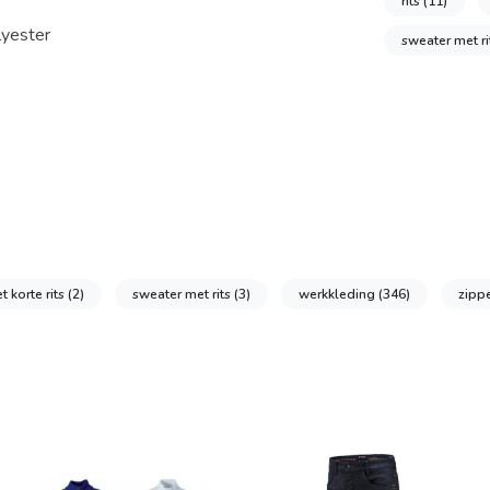
rits
(11)
lyester
sweater met r
 korte rits
(2)
sweater met rits
(3)
werkkleding
(346)
zipp