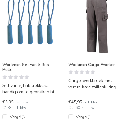
Workman Set van 5 Rits
Workman Cargo Worker
Puller
Cargo werkbroek met
Set van vijf ritstrekkers,
verstelbare taillesluiting,
handig om te gebruiken bij
gemaakt van katoen en
allerlei softshell jassen. Ook
polyester.
€3,95
€45,95
excl. btw
excl. btw
leuk als person
€4,78 incl. btw
€55,60 incl. btw
Vergelijk
Vergelijk