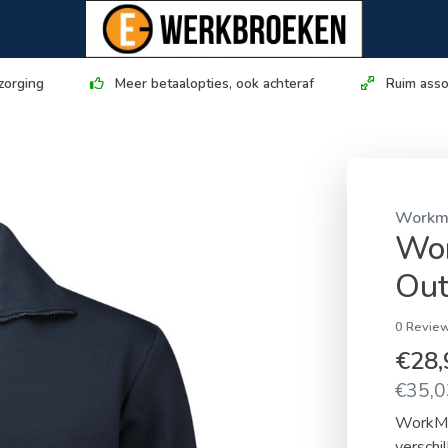
zorging
Meer betaalopties, ook achteraf
Ruim asso
Workm
Wor
Out
0 Review
€28
€35,03
WorkMan
verschi