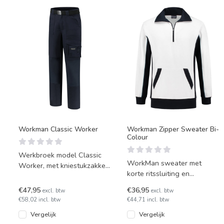
Workman Classic Worker
Workman Zipper Sweater Bi-
Colour
Werkbroek model Classic
WorkMan sweater met
Worker, met kniestukzakken
korte ritssluiting en
en verstelbare taillesluiting.
kangaroo steekzakken,
€47,95
€36,95
excl. btw
excl. btw
diverse kleurcombinaties
€58,02 incl. btw
€44,71 incl. btw
verkrijgbaa
Vergelijk
Vergelijk