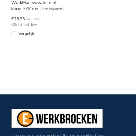
WorkMan sweater met
korte YKK rits. Uitgevoerd in
verschillende unikleuren,
€28,95
excl. btw
met een hoog niveau van
€35,03 incl. btw
Vergelijk