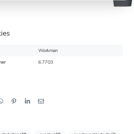
ties
Workman
mer
6.7703