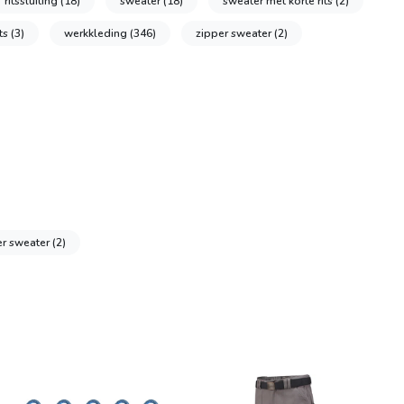
ritssluiting
(18)
sweater
(18)
sweater met korte rits
(2)
its
(3)
werkkleding
(346)
zipper sweater
(2)
er sweater
(2)