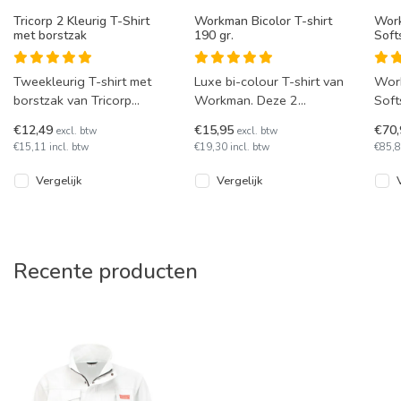
Tricorp 2 Kleurig T-Shirt
Workman Bicolor T-shirt
Work
met borstzak
190 gr.
Soft
Tweekleurig T-shirt met
Luxe bi-colour T-shirt van
Wor
borstzak van Tricorp
Workman. Deze 2
Soft
model 102002 (TT2000).
kleurige t-shirt is geschikt
schi
€12,49
€15,95
€70
excl. btw
excl. btw
Leverbaar in 13 kleuren
voor in de droger en is
In d
€15,11 incl. btw
€19,30 incl. btw
€85,8
van XS t
leve
mari
Vergelijk
Vergelijk
Recente producten