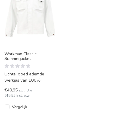
Workman Classic
Summerjacket
Lichte, goed ademde
werkjas van 100%
kwaliteits-katoen. Dit
€40,95
excl. btw
zomerjasje heeft diverse
€49,55 incl. btw
opbergzakken, v
Vergelijk