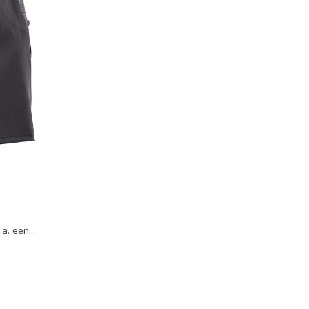
.a. een
z