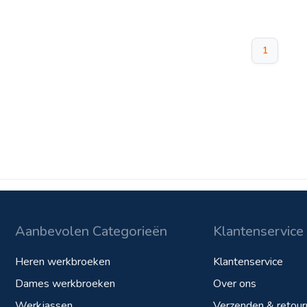
1
Aanbevolen Categorieën
Klantenservice
Heren werkbroeken
Klantenservice
Dames werkbroeken
Over ons
Werkjassen
Verzenden & retour