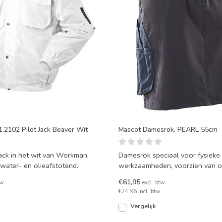
.2102 Pilot Jack Beaver Wit
Mascot Damesrok, PEARL 55cm
jack in het wit van Workman,
Damesrok speciaal voor fysieke
water- en olieafstotend.
werkzaamheden, voorzien van o
onverslijtbare Cordura duimstok
€61,95
tw
excl. btw
€74,96 incl. btw
Vergelijk