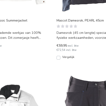
ssic Summerjacket
Mascot Damesrok, PEARL 45cm
d ademde werkjas van 100%
Damesrok (45 cm lengte) specia
toen. Dit zomerjasje heeft
fysieke werkzaamheden, voorzie
rgzakken, v
een onverslijtbare Co
€59,95
tw
excl. btw
€72,54 incl. btw
Vergelijk