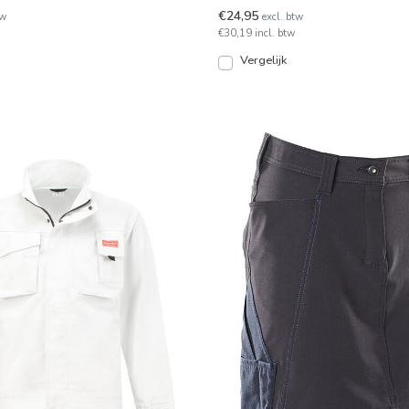
. Div
werkbroek maar wil je w
€24,95
tw
excl. btw
€30,19 incl. btw
Vergelijk