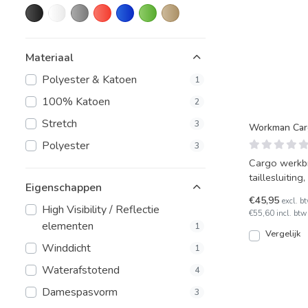
Materiaal
Polyester & Katoen
1
100% Katoen
2
Stretch
3
Workman Car
Polyester
3
Cargo werkbr
taillesluitin
Eigenschappen
polyester.
€45,95
excl. b
High Visibility / Reflectie
€55,60 incl. btw
elementen
1
Vergelijk
Winddicht
1
Waterafstotend
4
Damespasvorm
3