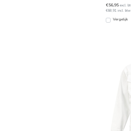
vuil en olie af
€56,95
excl. b
€68,91 incl. btw
Vergelijk