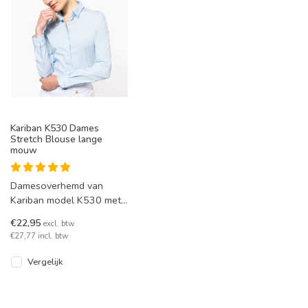
Kariban K530 Dames
Stretch Blouse lange
mouw
Damesoverhemd van
Kariban model K530 met
lange mouwen. Dit
€22,95
excl. btw
damesoverhemd heeft
€27,77 incl. btw
comfortabel stretch k
Vergelijk