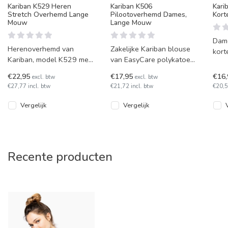
Kariban K529 Heren
Kariban K506
Kari
Stretch Overhemd Lange
Pilootoverhemd Dames,
Kor
Mouw
Lange Mouw
Dam
Herenoverhemd van
Zakelijke Kariban blouse
kort
Kariban, model K529 met
van EasyCare polykatoen,
bors
lange mouwen. Dit
met borstzakken en
dame
€22,95
€17,95
€16
excl. btw
excl. btw
herenoverhemd heeft
knoopmanchetten.
t/m 
€27,77 incl. btw
€21,72 incl. btw
€20,5
stretch technologie
Pilootmodel in
Vergelijk
Vergelijk
Recente producten