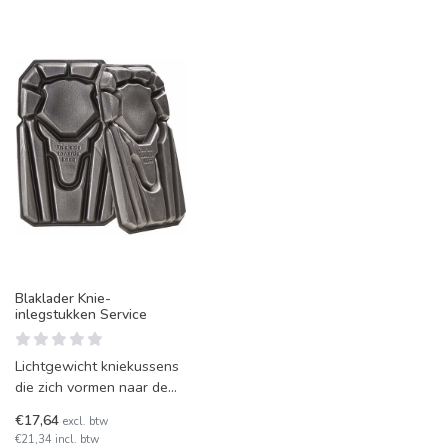
Blaklader Knie-
inlegstukken Service
Lichtgewicht kniekussens
die zich vormen naar de
knieën. Standaard
€17,64
excl. btw
kniebescherming.
€21,34 incl. btw