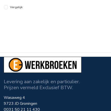
Vergelijk
Levering aan zakelijk en particulier.
Prijzen vermeld Exclusief BTW.
Wasaweg 4
9723 JD Groningen
0031 50 21 11 430