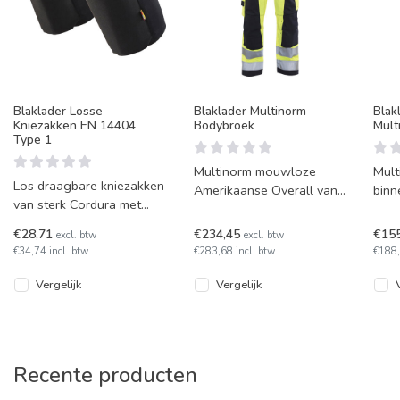
Blaklader Losse
Blaklader Multinorm
Blak
Kniezakken EN 14404
Bodybroek
Mult
Type 1
Multinorm mouwloze
Mult
Los draagbare kniezakken
Amerikaanse Overall van
binn
van sterk Cordura met
Blaklader model 2678.
alle
mesh-ventilatie aan de
knie
€28,71
€234,45
€15
excl. btw
excl. btw
achterkant. Combineer ze
€34,74 incl. btw
€283,68 incl. btw
€188,
met B
Vergelijk
Vergelijk
Recente producten