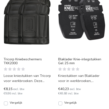
Tricorp Kniebeschermers
Blaklader Knie-inlegstukken
TKK2000
Gel 25 mm
Losse kniestukken van Tricorp
Kniestukken van Blaklader
voor werkbroeken. Deze
voor in werkbroeken,
kniestukken van Tricorp zijn
gemaakt van stevig
€8,15
€40,23
excl. btw
excl. btw
ergonomisch gevorm
kunstrubber, met een gel die
€9,86 incl. btw
€48,68 incl. btw
uitst
Vergelijk
Vergelijk