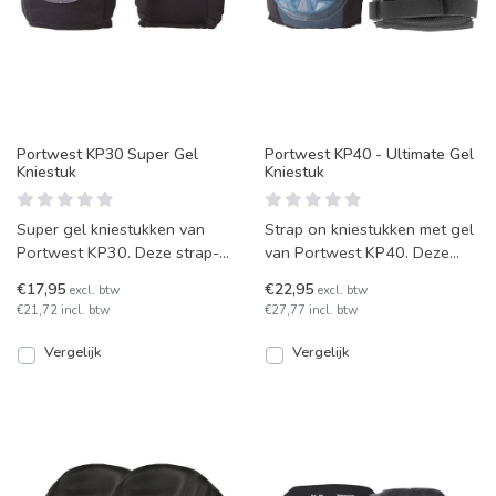
Portwest KP30 Super Gel
Portwest KP40 - Ultimate Gel
Kniestuk
Kniestuk
Super gel kniestukken van
Strap on kniestukken met gel
Portwest KP30. Deze strap-
van Portwest KP40. Deze
on kniestukken hebben
worden per paar geleverd.
€17,95
€22,95
excl. btw
excl. btw
binnen siliconen kussens f
€21,72 incl. btw
€27,77 incl. btw
Vergelijk
Vergelijk