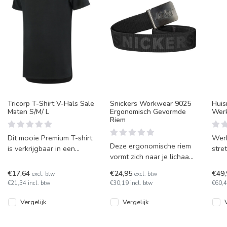
Tricorp T-Shirt V-Hals Sale
Snickers Workwear 9025
Huis
Maten S/M/ L
Ergonomisch Gevormde
Wer
Riem
Dit mooie Premium T-shirt
Wer
Deze ergonomische riem
is verkrijgbaar in een
stre
vormt zich naar je lichaam
divers aantal maten. Nu
een 
en zorgt voor hoge
met extra veel korting.
broe
€17,64
€24,95
€49
excl. btw
excl. btw
comfort. Ideaal voor
vele
€21,34 incl. btw
€30,19 incl. btw
€60,4
tijdens he
Vergelijk
Vergelijk