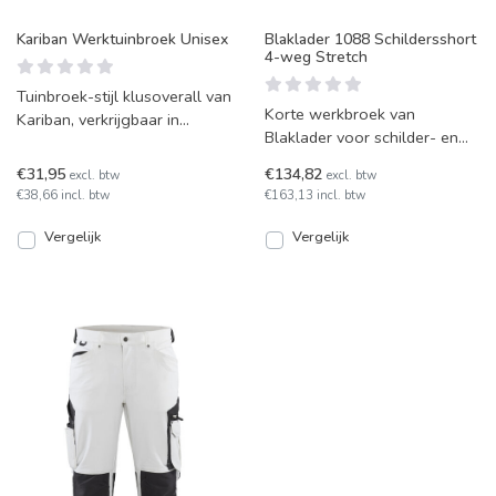
Kariban Werktuinbroek Unisex
Blaklader 1088 Schildersshort
4-weg Stretch
Tuinbroek-stijl klusoverall van
Korte werkbroek van
Kariban, verkrijgbaar in
Blaklader voor schilder- en
koningsblauw en wit. Unisex
stukadoorswerk, van stof die
model van stevi
€31,95
€134,82
excl. btw
excl. btw
probleemloos in vier ri
€38,66 incl. btw
€163,13 incl. btw
Vergelijk
Vergelijk