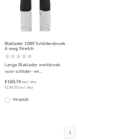
Blaklader 1089 Schildersbroek
4-weg Stretch
Lange Blaklader werkbroek
voor schilder- en
stukadoorswerk, met
€160,74
excl. btw
comfortabele en erg rekbare
€194,50 incl. btw
stof. Ui
Vergelijk
1