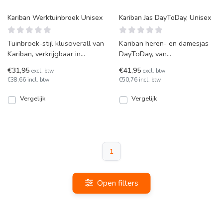
Kariban Werktuinbroek Unisex
Kariban Jas DayToDay, Unisex
Tuinbroek-stijl klusoverall van
Kariban heren- en damesjas
Kariban, verkrijgbaar in
DayToDay, van
koningsblauw en wit. Unisex
waterafstotend softshell met
€31,95
€41,95
excl. btw
excl. btw
model van stevi
stretch en contrastbiezen. Pre
€38,66 incl. btw
€50,76 incl. btw
Vergelijk
Vergelijk
1
Open filters