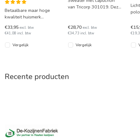
Sweater met capuchon
Lich
van Tricorp 301019. Deze
Betaalbare maar hoge
polo
hoodie is in diverse maten
kwaliteit huismerk
van 
en kleuren leverbaar.
werkbroek van 100%
leve
€33,95
€28,70
€15
excl. btw
excl. btw
katoen. Deze broek is in 3
mat
€41,08 incl. btw
€34,73 incl. btw
€19,3
kleuren en in
Vergelijk
Vergelijk
Recente producten