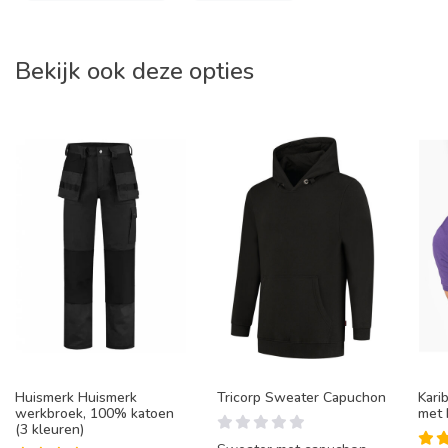
Bekijk ook deze opties
Huismerk Huismerk
Tricorp Sweater Capuchon
Kari
werkbroek, 100% katoen
met
(3 kleuren)