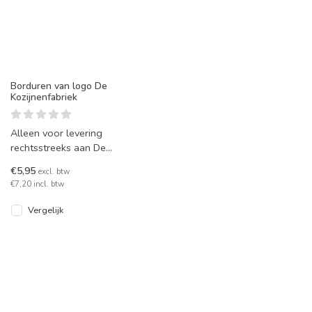
Borduren van logo De
Kozijnenfabriek
Alleen voor levering
rechtsstreeks aan De
Kozijnenfabriek. Wij
€5,95
excl. btw
borduren uw logo op
€7,20 incl. btw
bijna elk kleding
Vergelijk