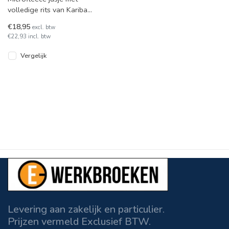
volledige rits van Kariban,
model Falco. In diverse
€18,95
excl. btw
kleuren leverbaar. Veelzij
€22,93 incl. btw
Vergelijk
Levering aan zakelijk en particulier.
Prijzen vermeld Exclusief BTW.