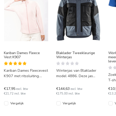
Kariban Dames Fleece
Blaklader Tweekleurige
Work
Vest K907
Winterjas
meer
leve
Kariban Dames Fleecevest
Winterjas van Blaklader
Zoek
K907 met ritssluiting.
model 4886. Deze jas
T-sh
Leverbaar in uitgebreide
heeft een gewatteerde
Dit 
maatvoering en
voering. Leverbaar in 5
€17,95
€144,63
€10
excl. btw
excl. btw
van 
kleurkeuze!
kleuren.
€21,72 incl. btw
€175,00 incl. btw
€13,2
kat
Vergelijk
Vergelijk