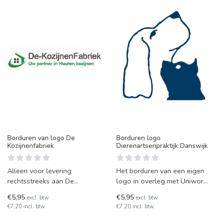
Borduren van logo De
Borduren logo
Kozijnenfabriek
Dierenartsenpraktijk Danswijk
Alleen voor levering
Het borduren van een eigen
rechtsstreeks aan De
logo in overleg met Uniwork.
Kozijnenfabriek. Wij borduren
Dit is uw persoonlijke
€5,95
€5,95
excl. btw
excl. btw
uw logo op bijna elk kleding
bestelpagina. Bestel
€7,20 incl. btw
€7,20 incl. btw