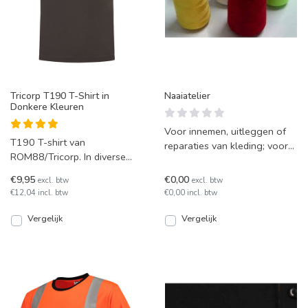
Tricorp T190 T-Shirt in
Naaiatelier
Donkere Kleuren
Voor innemen, uitleggen of
T190 T-shirt van
reparaties van kleding; voor
ROM88/Tricorp. In diverse
alle vermakingen kunt u
donkere kleuren leverbaar.
terecht in ons naaia
€9,95
€0,00
excl. btw
excl. btw
€12,04 incl. btw
€0,00 incl. btw
Vergelijk
Vergelijk