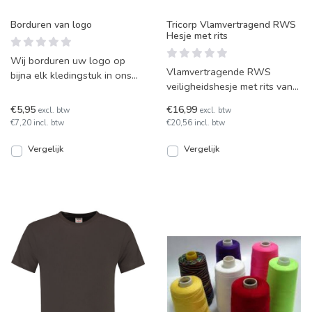
Borduren van logo
Tricorp Vlamvertragend RWS
Hesje met rits
Wij borduren uw logo op
Vlamvertragende RWS
bijna elk kledingstuk in ons
veiligheidshesje met rits van
eigen atelier. Uw kledingstuk
Tricorp model V-RWS-FR-ZIP.
krijgt hierdoor e
€5,95
€16,99
excl. btw
excl. btw
Beschikt over gestikte
€7,20 incl. btw
€20,56 incl. btw
Vergelijk
Vergelijk