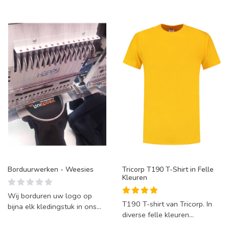
Borduurwerken - Weesies
Tricorp T190 T-Shirt in Felle
Kleuren
Wij borduren uw logo op
T190 T-shirt van Tricorp. In
bijna elk kledingstuk in ons
diverse felle kleuren
eigen atelier. Uw kledingstuk
leverbaar.
krijgt hierdoor e