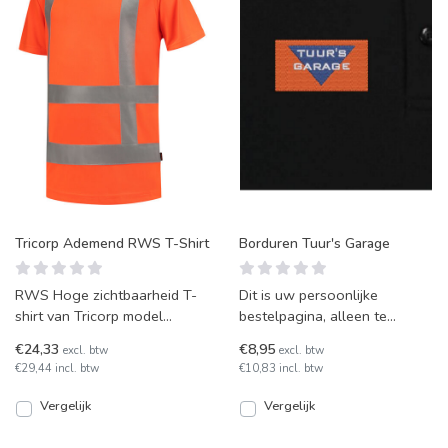
Tricorp Ademend RWS T-Shirt
Borduren Tuur's Garage
RWS Hoge zichtbaarheid T-
Dit is uw persoonlijke
shirt van Tricorp model
bestelpagina, alleen te
103005 Birdseye (voorheen
gebruiken door mensen van
€24,33
€8,95
excl. btw
excl. btw
TT-RWS). Deze fluorescere
uw organisatie of door mens
€29,44 incl. btw
€10,83 incl. btw
Vergelijk
Vergelijk