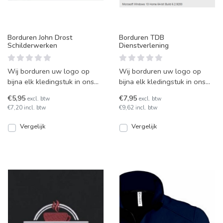
Borduren John Drost
Borduren TDB
Schilderwerken
Dienstverlening
Wij borduren uw logo op
Wij borduren uw logo op
bijna elk kledingstuk in ons
bijna elk kledingstuk in ons
eigen atelier. Uw kledingstuk
eigen atelier. Uw kledingstuk
€5,95
€7,95
excl. btw
excl. btw
krijgt hierdoor e
krijgt hierdoor e
€7,20 incl. btw
€9,62 incl. btw
Vergelijk
Vergelijk