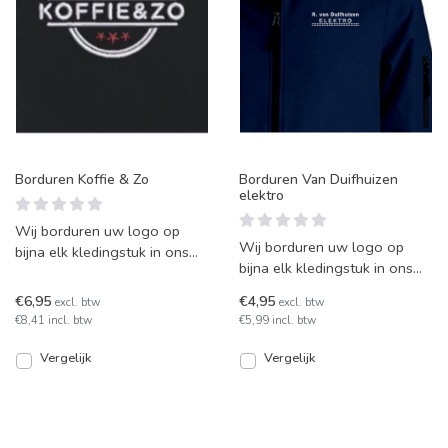
Borduren Koffie & Zo
Borduren Van Duifhuizen
elektro
Wij borduren uw logo op
Wij borduren uw logo op
bijna elk kledingstuk in ons
bijna elk kledingstuk in ons
eigen atelier. Uw kledingstuk
eigen atelier. Uw kledingstuk
krijgt hierdoor e
€6,95
€4,95
excl. btw
excl. btw
krijgt hierdoor e
€8,41 incl. btw
€5,99 incl. btw
Vergelijk
Vergelijk