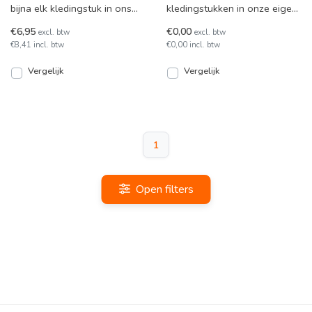
bijna elk kledingstuk in ons
kledingstukken in onze eigen
eigen atelier. Bestel dit artikel
atelier.
€6,95
€0,00
excl. btw
excl. btw
in dezelfde a
€8,41 incl. btw
€0,00 incl. btw
Vergelijk
Vergelijk
1
Open filters