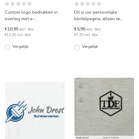
Custom logo bedrukken in
Dit is uw persoonlijke
overleg met e-
bestelpagina, alleen te
werkbroeken.nl.
gebruiken door mensen van
€10,95
€5,95
excl. btw
excl. btw
uw organisatie of door mens
€13,25 incl. btw
€7,20 incl. btw
Vergelijk
Vergelijk