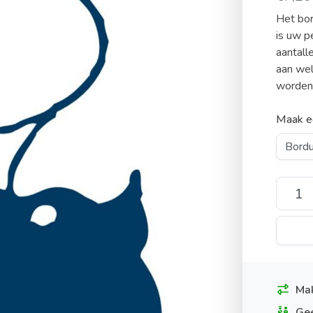
Het bor
is uw p
aantall
aan wel
worden
Maak e
Mak
Gee