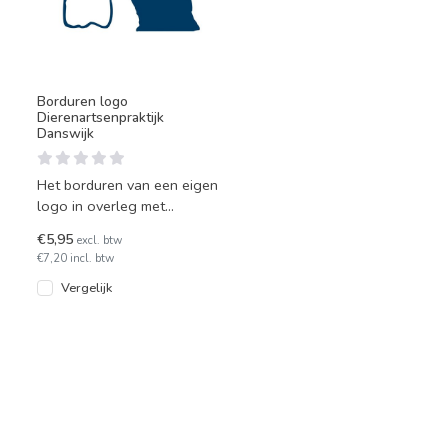
Borduren logo
Dierenartsenpraktijk
Danswijk
Het borduren van een eigen
logo in overleg met
Uniwork. Dit is uw
€5,95
excl. btw
persoonlijke bestelpagina.
€7,20 incl. btw
Bestel
Vergelijk