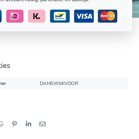
ties
mer
DANSWIJKVOOR