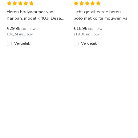
Heren bodywarmer van
Licht getailleerde heren
Kariban, model K403. Deze
polo met korte mouwen van
soft shell bodywarmer is
Kariban K241. Snel
€29,95
€15,95
excl. btw
excl. btw
wind- en waterdicht. In 9 kl
leverbaar in 21 kleuren en
€36,24 incl. btw
€19,30 incl. btw
mat
Vergelijk
Vergelijk