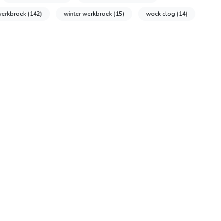
erkbroek
(142)
winter werkbroek
(15)
wock clog
(14)