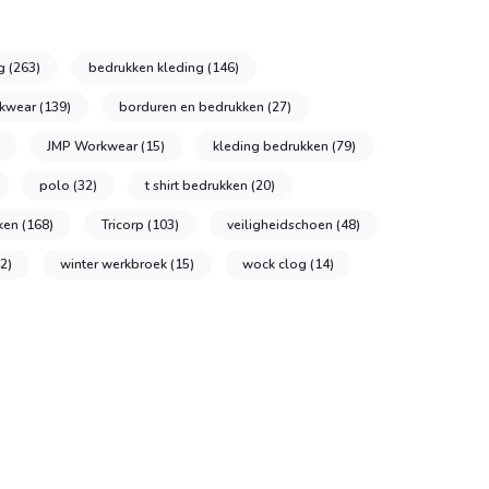
ng
(263)
bedrukken kleding
(146)
rkwear
(139)
borduren en bedrukken
(27)
JMP Workwear
(15)
kleding bedrukken
(79)
polo
(32)
t shirt bedrukken
(20)
kken
(168)
Tricorp
(103)
veiligheidschoen
(48)
2)
winter werkbroek
(15)
wock clog
(14)