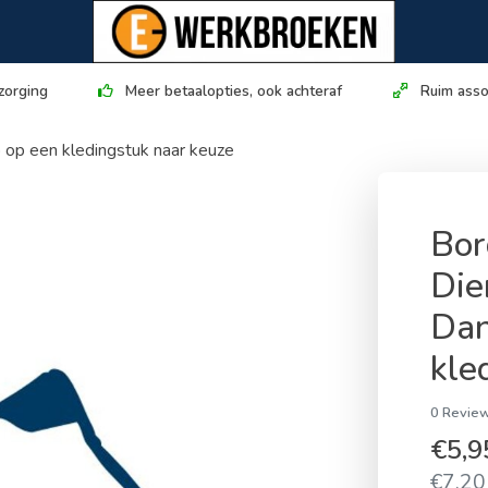
zorging
Meer betaalopties, ook achteraf
Ruim asso
 op een kledingstuk naar keuze
Bor
Die
Dan
kle
0 Review
€5,
€7,20 