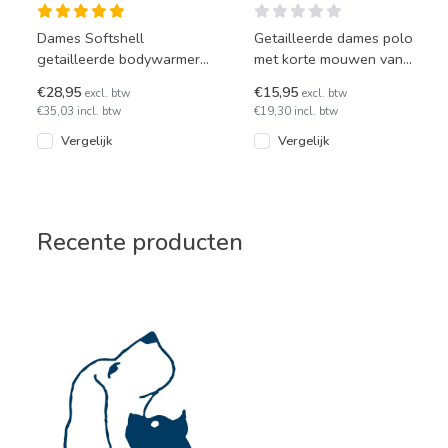
Dames Softshell
Getailleerde dames polo
getailleerde bodywarmer
met korte mouwen van
van Kariban K404. In diverse
Kariban, model K242. Snel
€28,95
€15,95
excl. btw
excl. btw
kleuren leverbaar.
leverbaar in 20 kleuren en
€35,03 incl. btw
€19,30 incl. btw
ma
Vergelijk
Vergelijk
Recente producten