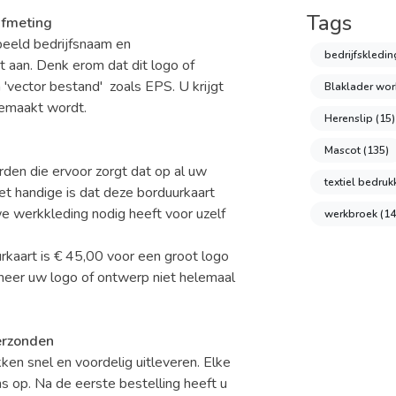
Tags
afmeting
beeld bedrijfsnaam en
bedrijfskledi
t aan. Denk erom dat dit logo of
 'vector bestand' zoals EPS. U krijgt
Blaklader wo
gemaakt wordt.
Herenslip
(15)
Mascot
(135)
en die ervoor zorgt dat op al uw
textiel bedru
t handige is dat deze borduurkaart
we werkkleding nodig heeft voor uzelf
werkbroek
(14
kaart is € 45,00 voor een groot logo
neer uw logo of ontwerp niet helemaal
erzonden
en snel en voordelig uitleveren. Elke
s op. Na de eerste bestelling heeft u