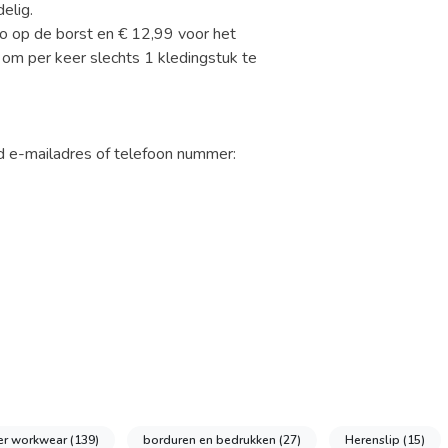
elig.
go op de borst en € 12,99 voor het
 om per keer slechts 1 kledingstuk te
 e-mailadres of telefoon nummer:
er workwear
(139)
borduren en bedrukken
(27)
Herenslip
(15)