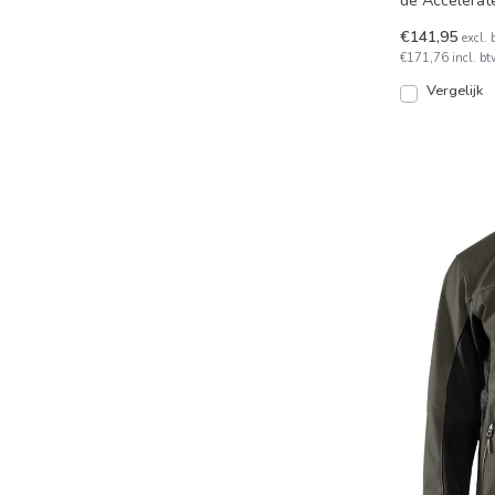
de Accelerate-
CLIMASCOT m
€141,95
excl. 
€171,76 incl. bt
Vergelijk