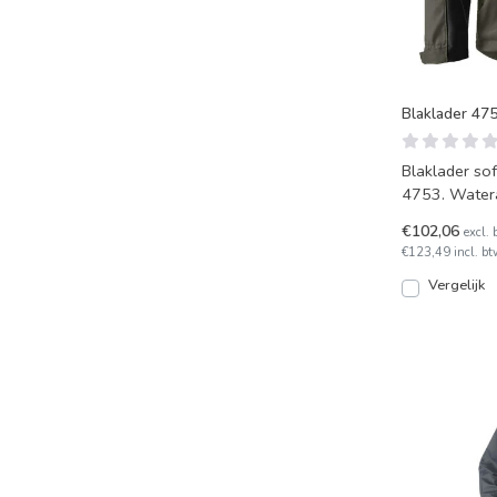
Blaklader 47
Blaklader so
4753. Watera
ademende kw
€102,06
excl. 
€123,49 incl. bt
Vergelijk