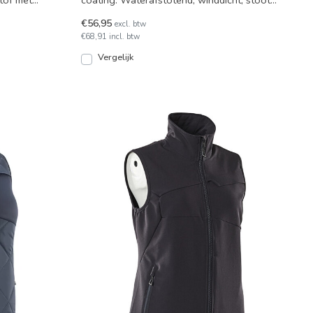
stof met
coating. Waterafstotend, winddicht, stoot
vuil en olie af. Div
€56,95
excl. btw
€68,91 incl. btw
Vergelijk