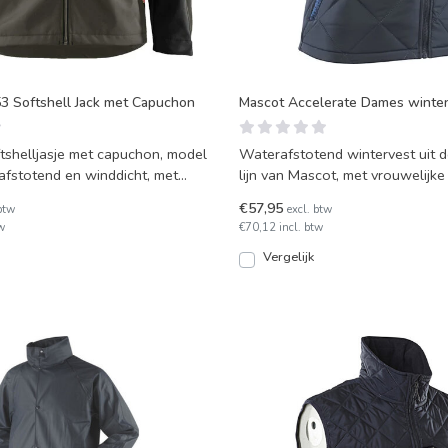
53 Softshell Jack met Capuchon
Mascot Accelerate Dames winte
ftshelljasje met capuchon, model
Waterafstotend wintervest uit 
fstotend en winddicht, met
lijn van Mascot, met vrouwelijk
alite
Van isolerend
€57,95
btw
excl. btw
w
€70,12 incl. btw
Vergelijk