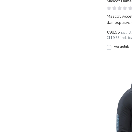
Mascot Dames 
Mascot Accele
damespasvorm
Zeer lichte j
€98,95
excl. b
€119,73 incl. bt
Vergelijk