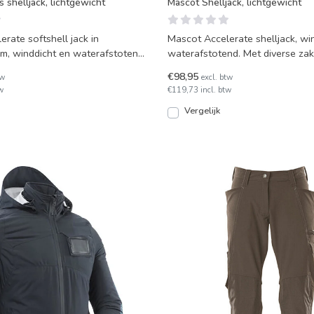
shelljack, lichtgewicht
Mascot Shelljack, lichtgewicht
rate softshell jack in
Mascot Accelerate shelljack, wi
, winddicht en waterafstotend.
waterafstotend. Met diverse za
as met d
ritssluiting, afnee
€98,95
tw
excl. btw
w
€119,73 incl. btw
Vergelijk