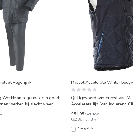
pleet Regenpak
Mascot Accelerate Winter body
g WorkMan regenpak om goed
Quiltgevoerd wintervest van Mas
nnen werken bij slecht weer.
Accelerate lijn. Van isolerend 
iceerd v
materiaal en v
€51,95
tw
excl. btw
€62,86 incl. btw
Vergelijk