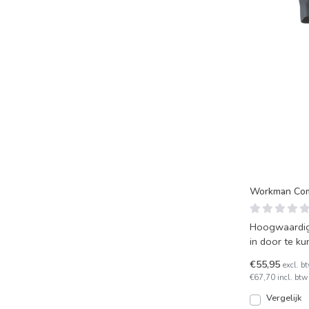
Workman Com
Hoogwaardi
in door te ku
PPE geclassif
€55,95
excl. b
€67,70 incl. btw
Vergelijk