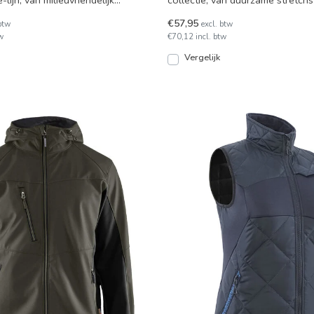
lijn, van milieuvriendelijk
collectie, van duurzame stretch
ateri
waterafstotende co
€57,95
btw
excl. btw
w
€70,12 incl. btw
Vergelijk