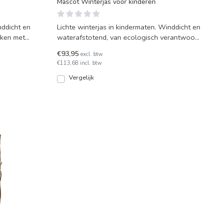
Mascot Winterjas voor kinderen
nddicht en
Lichte winterjas in kindermaten. Winddicht en
kken met
waterafstotend, van ecologisch verantwoord
materiaal,
€93,95
excl. btw
€113,68 incl. btw
Vergelijk