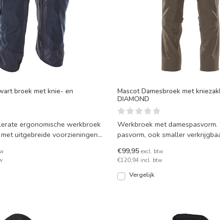
wart broek met knie- en
Mascot Damesbroek met kniezak
DIAMOND
lerate ergonomische werkbroek
Werkbroek met damespasvorm. 
, met uitgebreide voorzieningen
pasvorm, ook smaller verkrijgba
scha
Met kniezakken, vel
€99,95
tw
excl. btw
w
€120,94 incl. btw
Vergelijk