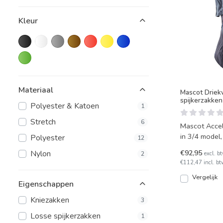
Kleur
Materiaal
Mascot Driek
spijkerzakken
Polyester & Katoen
1
Stretch
6
Mascot Acce
in 3/4 model
Polyester
12
voor gereed
€92,95
Nylon
excl. b
2
€112,47 incl. bt
Vergelijk
Eigenschappen
Kniezakken
3
Losse spijkerzakken
1