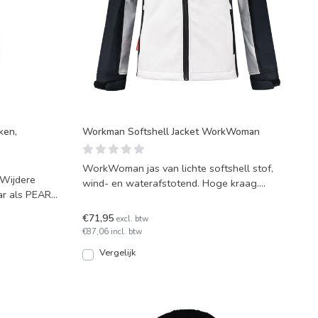
ken,
Workman Softshell Jacket WorkWoman
WorkWoman jas van lichte softshell stof,
Wijdere
wind- en waterafstotend. Hoge kraag.
ar als PEARL.
Ademend en voorzien va
€71,95
excl. btw
€87,06 incl. btw
Vergelijk