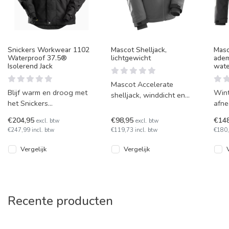
Snickers Workwear 1102
Mascot Shelljack,
Masc
Waterproof 37.5®
lichtgewicht
adem
Isolerend Jack
wate
Mascot Accelerate
Blijf warm en droog met
Wint
shelljack, winddicht en
het Snickers
afne
waterafstotend. Met
AllroundWork
Masc
diverse zakken met
€204,95
€98,95
€14
excl. btw
excl. btw
Waterproof 37.5®
met 
ritssluiting, afnee
€247,99 incl. btw
€119,73 incl. btw
€180,
Isolerend Jack. Dit
besc
veelzijdige
Vergelijk
Vergelijk
Recente producten