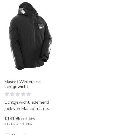
Mascot Winterjack,
lichtgewicht
Lichtgewicht, ademend
jack van Mascot uit de
Accelerate-lijn, van
€141,95
excl. btw
milieuvriendelijk
€171,76 incl. btw
CLIMASCOT materi