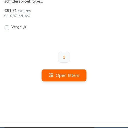
schildersbroek type
1511.1210, zit comfortabel
€91,71
excl. btw
en heeft een zak voor kwast
€110,97 incl. btw
Vergelijk
1
Open filters