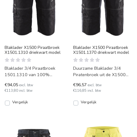
Blaklader X1500 Piraatbroek
Blaklader X1500 Piraatbroek
X1501.1310 driekwart model
X1501.1370 driekwart model
Blaklader 3/4 Piraatbroek
Duurzame Blaklader 3/4
1501.1310 van 100%
Piratenbroek uit de X1500
katoen. Piraat betreft geen
lijn, van 100% Katoen. Korter
€94,05
€96,57
excl. btw
excl. btw
lange broek maar driekwart
dan een volle broek m
€113,80 incl. btw
€116,85 incl. btw
Vergelijk
Vergelijk