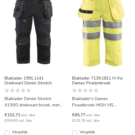
Blaklader 1991.1141
Blaklader 7139.1811 H-Vis
Driekwart Denim Stretch
Dames Piratenbroek
Blaklader Denim Stretch
Blaklader's Dames
X1900 driekwart broek, met
Piraatbroek HIGH VIS.
extra stretch materiaal in het
Gecertificeerd volgens EN
€152,73
€85,77
excl. btw
excl. btw
kruis, op de kuite
ISO 20471 Klasse 2 voor
€184,80 incl. btw
€103,78 incl. btw
extra zich
Vergelijk
Vergelijk