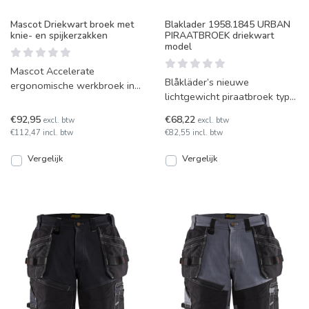
Mascot Driekwart broek met
Blaklader 1958.1845 URBAN
knie- en spijkerzakken
PIRAATBROEK driekwart
model
Mascot Accelerate
Blåkläder’s nieuwe
ergonomische werkbroek in
lichtgewicht piraatbroek type
3/4 model, met uitgebreide
1958.1845. Deze broek
voorzieningen voor
€92,95
€68,22
excl. btw
excl. btw
geeft u bewegingsvrijheid
gereedscha
€112,47 incl. btw
€82,55 incl. btw
Vergelijk
Vergelijk