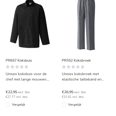
PR657 Koksbuis
PR552 Koksbroek
Unisex koksbuis voor de
Unisex koksbroek met
chef met lange mouwen.
elastische tailleband en
Leverbaar in het zwart of
wasbaar op 60 graden.
wit.
Leverbaar in diverse maten.
€22,95
€26,95
excl. btw
excl. btw
€27,77 incl. btw
€32,61 incl. btw
Vergelijk
Vergelijk