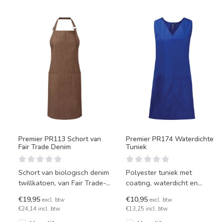
Premier PR113 Schort van
Premier PR174 Waterdichte
Fair Trade Denim
Tuniek
Schort van biologisch denim
Polyester tuniek met
twillkatoen, van Fair Trade-
coating, waterdicht en
oorsprong, met twee
bestand tegen bleek.
€19,95
€10,95
excl. btw
excl. btw
opgezette voorzakken. On
€24,14 incl. btw
€13,25 incl. btw