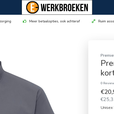
zorging
Meer betaalopties, ook achteraf
Ruim asso
Premie
Pre
kor
0 Review
€20
€25,35
Unisex 