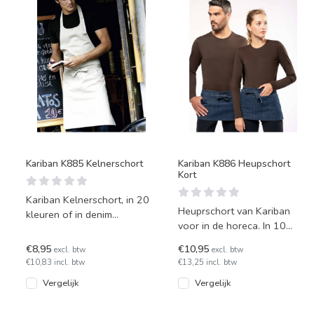
Kariban K885 Kelnerschort
Kariban K886 Heupschort
Kort
Kariban Kelnerschort, in 20
Heuprschort van Kariban
kleuren of in denim
voor in de horeca. In 10
(spijkerstof) blauw
kleuren leverbaar.
leverbaar.
€8,95
€10,95
excl. btw
excl. btw
€10,83 incl. btw
€13,25 incl. btw
Vergelijk
Vergelijk