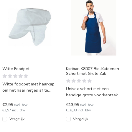
Witte Foodpet
Kariban K8007 Bio-Katoenen
Schort met Grote Zak
Witte foodpet met haarkap
Unisex schort met een
om het haar netjes af te
handige grote voorkantzak.
dekken.
Gemaakt van 100%
€2,95
€13,95
excl. btw
excl. btw
huidvriendelijk, biologisch
€3,57 incl. btw
€16,88 incl. btw
katoe
Vergelijk
Vergelijk