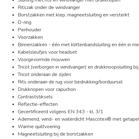
Sluiting met rits en windvanger met drukknopen
Ritszak onder de windvanger
Borstzakken met klep, magneetsluiting en versterkt
D-ring
Penhouder
Voorzakken
Binnenzakken - één met klittenbandsluiting en één in me
Kabelsleufjes voor headset
Voorgevormde mouwen
Tricot (verborgen in windvanger) en drukknoopsluiting bij
Tricot onderaan de zijden
Rits onderaan de rug voor bedrukking/borduursel
Drukknopen voor capuchon
Contraststiksels
Reflectie-effecten
Gecertificeerd volgens EN 343 - kl. 3/1
Ademend, wind- en waterdicht Mascotex® met getape
Warme quiltvoering
Magneetsluiting bij de borstzakken