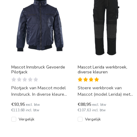
Mascot Innsbruck Gevoerde
Mascot Lerida werkbroek,
Pilotjack
diverse kleuren
Pilotjack van Mascot model
Stoere werkbroek van
Innsbruck. In diverse kleuren
Mascot (model Lerida) met
leverbaar.
een perfecte pasvorm en
€93,95
€88,95
excl. btw
excl. btw
Kevlar kniezakken. Deze
€113,68 incl. btw
€107,63 incl. btw
broek
Vergelijk
Vergelijk