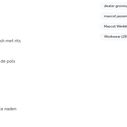
dealer groni
mascot jasse
Mascot Werkk
Workwear
(28
sh met rits
 de pols
te naden