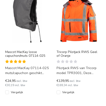
Mascot MacKay losse
Tricorp Pilotjack RWS Geel
capuchon/muts 07114-025
of Oranje
Mascot MacKay 07114-025
Pilotjack RWS van Tricorp
muts/capuchon geschikt
model TPR3001, Deze
voor diverse Mascot jassen
fluorescerende pilotjack
€24,95
€139,95
excl. btw
excl. btw
zoals parka model Tarragon
heeft striping conform
€30,19 incl. btw
€169,34 incl. btw
Rijksw
Vergelijk
Vergelijk