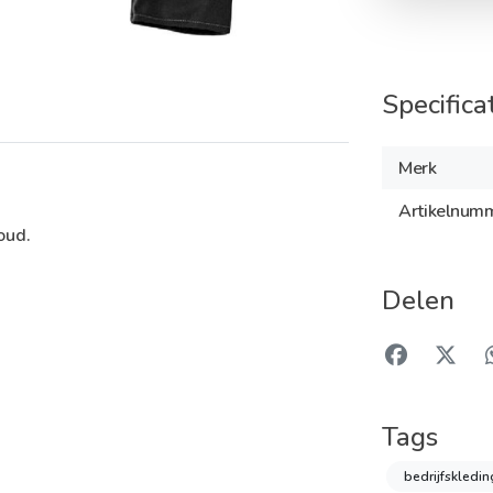
Specifica
Merk
Artikelnum
oud.
Delen
Tags
bedrijfskledi