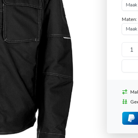
Maten
Mak
Gee