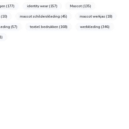
ngen
(177)
identity wear
(157)
Mascot
(135)
n
(10)
mascot schilderskleding
(45)
mascot werkjas
(18)
leding
(57)
textiel bedrukken
(168)
werkkleding
(346)
1)