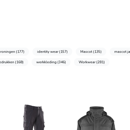
groningen
(177)
identity wear
(157)
Mascot
(135)
mascot j
bedrukken
(168)
werkkleding
(346)
Workwear
(281)