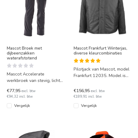
Mascot Broek met
Mascot Frankfurt Winterjas,
dijbeenzakken
diverse kleurcombinaties
waterafstotend
Pilotjack van Mascot, model
Mascot Accelerate
Frankfurt 12035. Model is
werkbroek van stevig, licht
wind- en waterdicht en is in
stretchmateriaal, industrieel
8 kleuren leverba
€77,95
€156,95
excl. btw
excl. btw
wasbaar volgens EN ISO 1
€94,32 incl. btw
€189,91 incl. btw
Vergelijk
Vergelijk