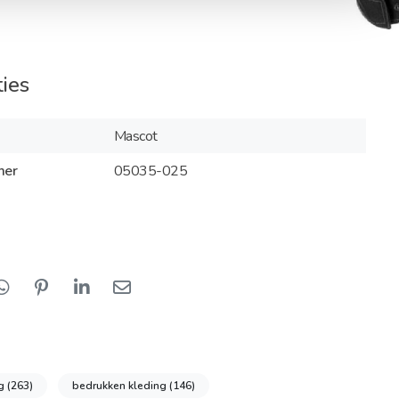
ties
Mascot
mer
05035-025
ng
(263)
bedrukken kleding
(146)