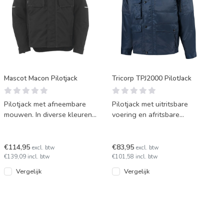
Mascot Macon Pilotjack
Tricorp TPJ2000 PilotJack
Pilotjack met afneembare
Pilotjack met uitritsbare
mouwen. In diverse kleuren
voering en afritsbare
leverbaar.
mouwen van Tricorp model
TPJ2000. In 3 kleuren leve
€114,95
€83,95
excl. btw
excl. btw
€139,09 incl. btw
€101,58 incl. btw
Vergelijk
Vergelijk