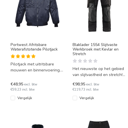
Portwest Afritsbare
Blaklader 1554 Slijtvaste
Waterafstotende Pilotjack
Werkbroek met Kevlar en
Stretch
Pilotjack met uitritsbare
Het nieuwste op het gebied
mouwen en binnenvoering.
van slijtvastheid en stretch!
In kleur zwart of
Slijtvaste werkbroek met
donkerblauw leverbaar.
€48,95
€98,95
excl. btw
excl. btw
nauwkeurig ontworp
€59,23 incl. btw
€119,73 incl. btw
Vergelijk
Vergelijk