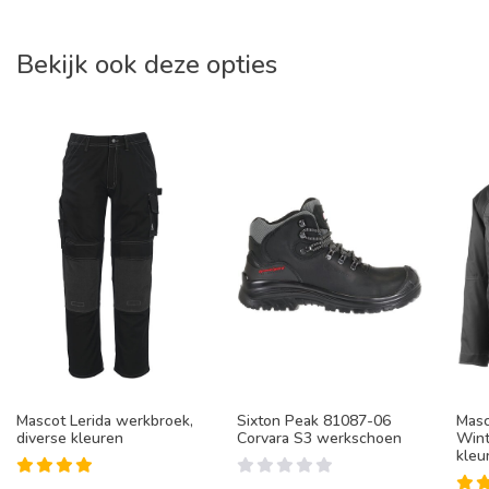
Bekijk ook deze opties
Mascot Lerida werkbroek,
Sixton Peak 81087-06
Masc
diverse kleuren
Corvara S3 werkschoen
Wint
kleu