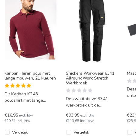
Kariban Heren polo met
Snickers Workwear 6341
Masc
lange mouwen, 21 kleuren
AllroundWork Stretch
Werkbroek
Deze
Dit Kariban K243
ontb
De kwalitatieve 6341
poloshirt met lange
kras
werkbroek uit de
mouwen is een stijlvolle
voor
AllroundWork serie is
en comfortabele
€16,95
€93,95
€23
excl. btw
excl. btw
voorzien van full-stretch
toevoeging aan je gard
€20,51 incl. btw
€113,68 incl. btw
€28,9
materiaal en m
Vergelijk
Vergelijk