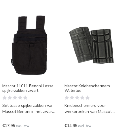
Mascot 11011 Benoni Losse
Mascot Kniebeschermers
spijkerzakken zwart
Waterloo
Set losse spijkerzakken van
Kniebeschermers voor
Mascot Benoni in het zwart.
werkbroeken van Mascot,
Deze spijkerzakken zijn
model Waterloo. Deze
bijvoorbeeld te gebr
kniebeschermers zijn lang
€17,95
€14,95
excl. btw
excl. btw