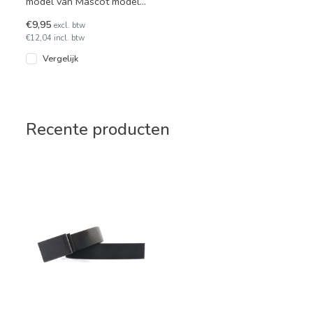
model van Mascot model
Grant voor in de werkbroek.
€9,95
excl. btw
€12,04 incl. btw
Vergelijk
Recente producten