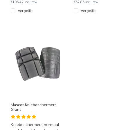
voor
€106,42 incl. btw
€62,86 incl. btw
Vergelijk
Vergelijk
Mascot Kniebeschermers
Grant
Kniebeschermers normaal