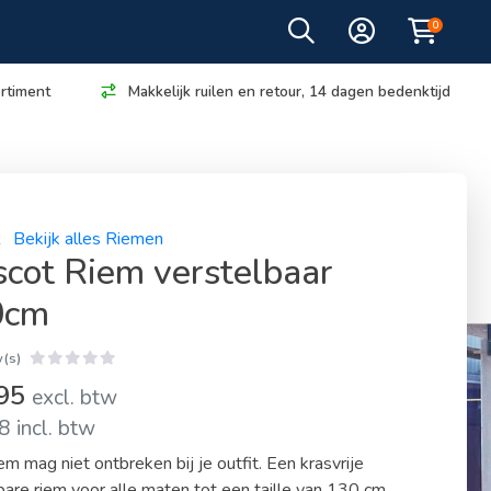
0
rtiment
Makkelijk ruilen en retour, 14 dagen bedenktijd
t
Bekijk alles Riemen
cot Riem verstelbaar
0cm
(s)
,95
excl. btw
 incl. btw
em mag niet ontbreken bij je outfit. Een krasvrije
bare riem voor alle maten tot een taille van 130 cm