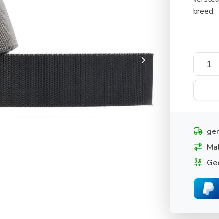
breed.
gem
Mak
Gee