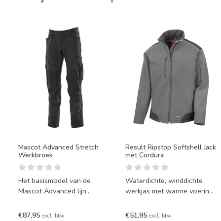
Mascot Advanced Stretch
Result Ripstop Softshell Jack
Werkbroek
met Cordura
Het basismodel van de
Waterdichte, winddichte
Mascot Advanced lijn
werkjas met warme voering
stretch werkbroeken. Een
van microfleece. Voorzien
fantastische stretch broek
van lichte reflectie-ele
€87,95
€51,95
excl. btw
excl. btw