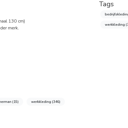
Tags
bedrijfskledi
imaal 130 cm)
werkkleding
(
eder merk.
merman
(15)
werkkleding
(346)