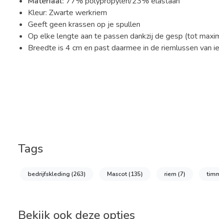
Materiaal:
77% polypropylen/23% elastaan
Kleur: Zwarte werkriem
Geeft geen krassen op je spullen
Op elke lengte aan te passen dankzij de gesp (tot max
Breedte is 4 cm en past daarmee in de riemlussen van i
Tags
bedrijfskleding
(263)
Mascot
(135)
riem
(7)
tim
Bekijk ook deze opties