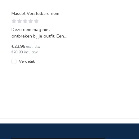
Mascot Verstelbare riem
Deze riem mag niet
ontbreken bij je outfit. Een
krasvrije verstelbare riem
€23,95
excl. btw
voor alle maten tot een t
€28,98 incl. btw
Vergelijk