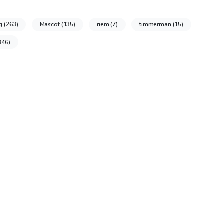
ng
(263)
Mascot
(135)
riem
(7)
timmerman
(15)
346)