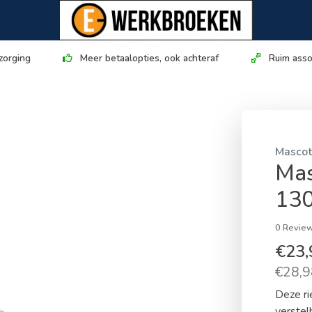
zorging
Meer betaalopties, ook achteraf
Ruim asso
Masco
Mas
13
0 Review
€23
€28,98
Deze ri
verstel