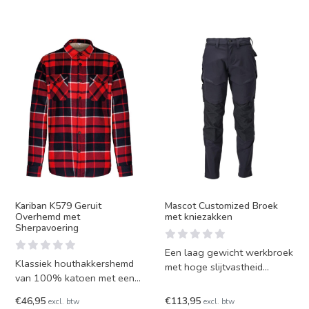
Kariban K579 Geruit
Mascot Customized Broek
Overhemd met
met kniezakken
Sherpavoering
Een laag gewicht werkbroek
Klassiek houthakkershemd
met hoge slijtvastheid
van 100% katoen met een
geschikt voor verschillende
synthetische zachte
werkzaamheden. De ulti
€46,95
€113,95
excl. btw
excl. btw
vachtvoering, ook in de