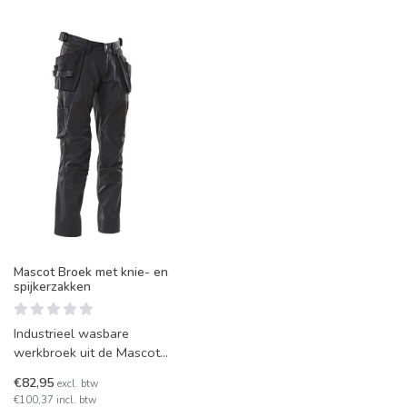
Mascot Broek met knie- en
spijkerzakken
Industrieel wasbare
werkbroek uit de Mascot
Accelerate-lijn, met een
€82,95
excl. btw
ruime keuze uit
€100,37 incl. btw