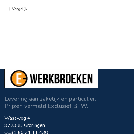
opbergplekken.
Vergelijk
Levering aan zakelijk en particulier.
Prijzen vermeld Exclusief BTW.
Wasaweg 4
9723 JD Groningen
0031 50 21 11 430