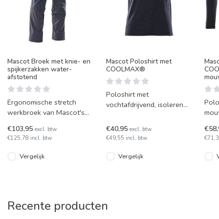
Mascot Broek met knie- en
Mascot Poloshirt met
Masc
spijkerzakken water-
COOLMAX®
COO
afstotend
mou
Poloshirt met
Ergonomische stretch
Polo
vochtafdrijvend, isolerend
werkbroek van Mascot's
mou
Coolmax polyester.
Accelerate lijn. Van zeer
voch
Perfect als onderste laag
€103,95
€40,95
€58
excl. btw
excl. btw
rekbare stof en uitgerust
Cool
in een outfit,
€125,78 incl. btw
€49,55 incl. btw
€71,3
met
om l
Vergelijk
Vergelijk
Recente producten