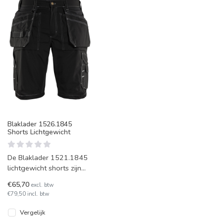
Blaklader 1526.1845
Shorts Lichtgewicht
De Blaklader 1521.1845
lichtgewicht shorts zijn
heerlijk voor het warme
€65,70
excl. btw
weer. Deze broek is
€79,50 incl. btw
voorzien
Vergelijk