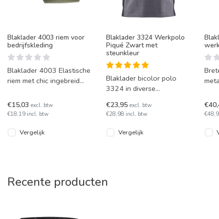
Blaklader 4003 riem voor
Blaklader 3324 Werkpolo
Blak
bedrijfskleding
Piqué Zwart met
wer
steunkleur
Blaklader 4003 Elastische
Bret
Blaklader bicolor polo
riem met chic ingebreid
meta
3324 in diverse
Blåkläder-logo.
wer
kleurcombinaties. Deze
Blak
€15,03
€23,95
€40
excl. btw
excl. btw
polo heeft splitten aan de
Besc
€18,19 incl. btw
€28,98 incl. btw
€48,9
zijkanten.
kleu
Vergelijk
Vergelijk
Recente producten