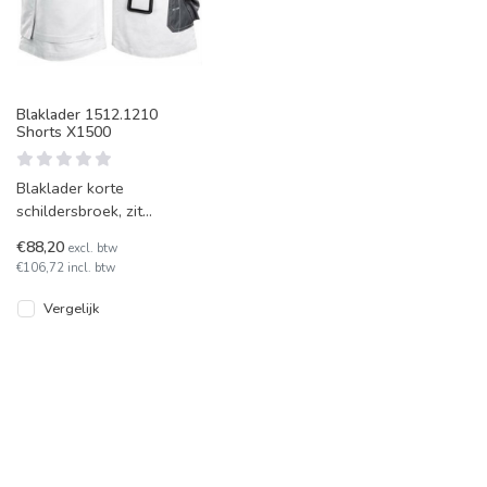
Blaklader 1512.1210
Shorts X1500
Blaklader korte
schildersbroek, zit
comfortabel, heeft een
€88,20
excl. btw
modern design en
€106,72 incl. btw
CORDURA® versterkte
zak
Vergelijk