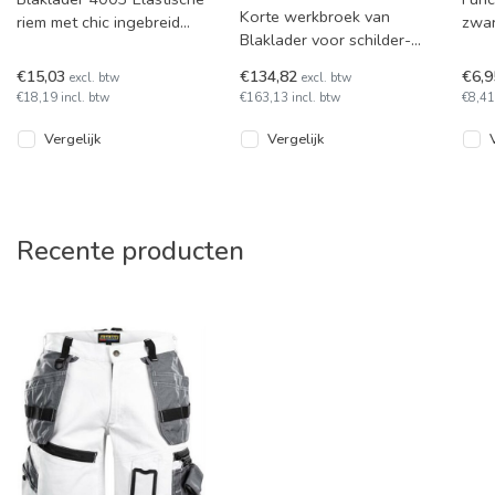
Korte werkbroek van
riem met chic ingebreid
zwar
Blaklader voor schilder-
Blåkläder-logo.
6 vr
en stukadoorswerk, van
de g
€15,03
€134,82
€6,
excl. btw
excl. btw
stof die probleemloos in
€18,19 incl. btw
€163,13 incl. btw
€8,41
vier ri
Vergelijk
Vergelijk
Recente producten