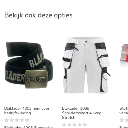
Bekijk ook deze opties
Blaklader 4003 riem voor
Blaklader 1088
Stof
bedrijfskleding
Schildersshort 4-weg
vers
Stretch
Blaklader 4003 Elastische
Func